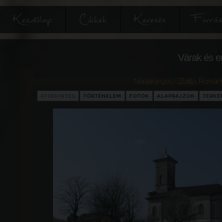
Kezdőlap
Cikkek
Keresés
Forrás
Várak és e
Néraaranyos - Zlatiţa
,
Románi
ÁTTEKINTÉS
TÖRTÉNELEM
FOTÓK
ALAPRAJZOK
TÉRKÉ