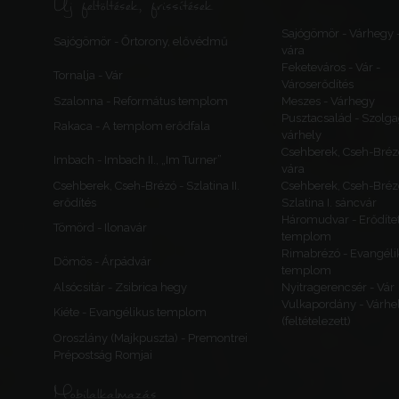
Új feltöltések, frissítések
Sajógömör - Várhegy 
Sajógömör - Őrtorony, elővédmű
vára
Feketeváros - Vár -
Tornalja - Vár
Városerődítés
Szalonna - Református templom
Meszes - Várhegy
Pusztacsalád - Szolga
Rakaca - A templom erődfala
várhely
Csehberek, Cseh-Bréz
Imbach - Imbach II., „Im Turner”
vára
Csehberek, Cseh-Brézó - Szlatina II.
Csehberek, Cseh-Bréz
erődítés
Szlatina I. sáncvár
Háromudvar - Erődítet
Tömörd - Ilonavár
templom
Rimabrézó - Evangéli
Dömös - Árpádvár
templom
Alsócsitár - Zsibrica hegy
Nyitragerencsér - Vár
Vulkapordány - Várhe
Kiéte - Evangélikus templom
(feltételezett)
Oroszlány (Majkpuszta) - Premontrei
Prépostság Romjai
Mobilalkalmazás