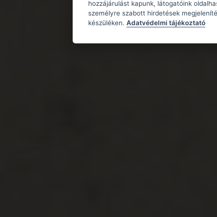
hozzájárulást kapunk, látogatóink oldalh
személyre szabott hirdetések megjeleníté
készüléken.
Adatvédelmi tájékoztató