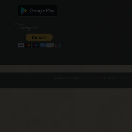
Támogatás
Várak és erődített helyek a Kárpát-medencében -