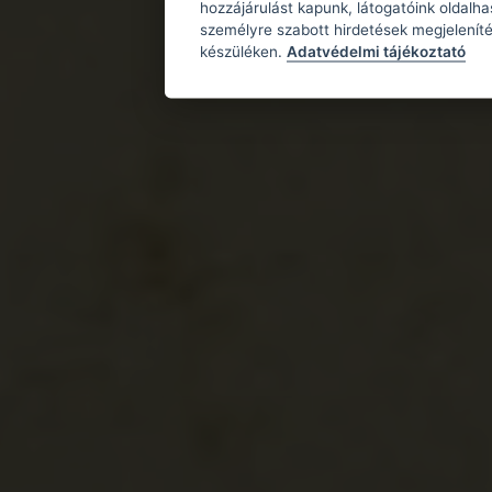
hozzájárulást kapunk, látogatóink oldalh
Mehadia
személyre szabott hirdetések megjeleníté
Miháld
készüléken.
Adatvédelmi tájékoztató
Románia
Bánság
Krassó-Szörény
Pécska
Petschka
Pecica
Nagysánc (Zirida
Románia
Bánság
Arad
Orsova
Orşova
Ó-Orsova