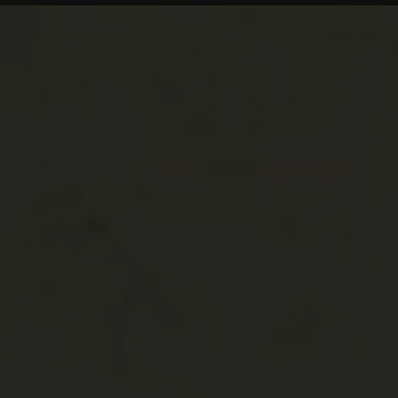
Krassóvár
Caraşova
Krassófő vára
Románia
Bánság
Krassó-Szörény
Lászlóvára
Pescari
Legyeslyuk barl
(Gaura cu Muscă)
Románia
Bánság
Krassó-Szörény