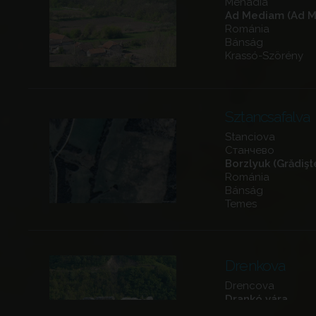
Mehadia
Ad Mediam (Ad 
Románia
Bánság
Krassó-Szörény
Sztancsafalva
Stanciova
Станчево
Borzlyuk (Grădişt
Románia
Bánság
Temes
Drenkova
Drencova
Drankó vára
Románia