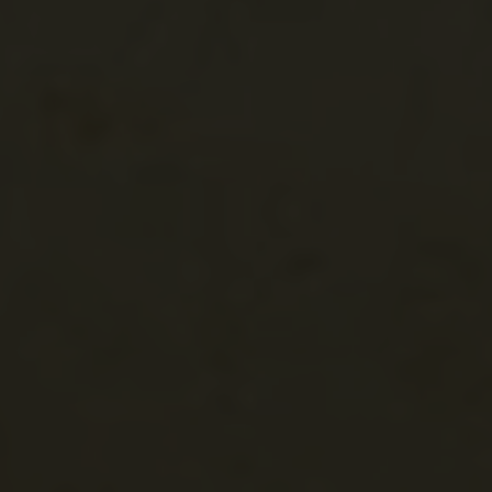
Karánsebes
Vár
Románia
Bánság
Krassó-Szörény
Máslak
Blumenthal
Maşloc
Vár
Románia
Bánság
Temes