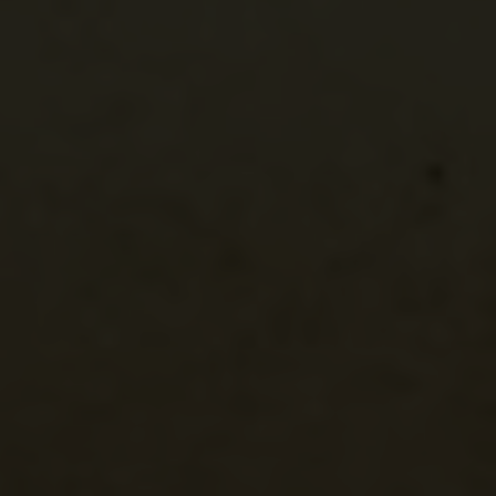
Zsidovin
Berzovia
Vár
Románia
Bánság
Krassó-Szörény
Illyéd
Ilidia
Vár
Románia
Bánság
Krassó-Szörény
Szörényvár
Drobeta-Turnu Se