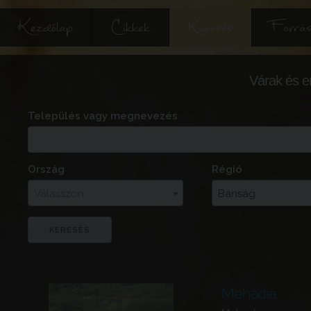
Kezdőlap
Cikkek
Keresés
Forrás
Várak és e
Település vagy megnevezés
Ország
Régió
Válasszon
Bánság
Mehádia