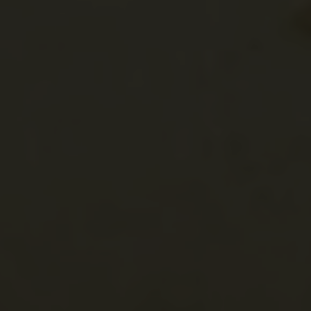
Vásáros,
Cikóvásárhely
Târgoviște
Törökvár
Románia
Bánság
Temes
Aranyág
Herneacova
Vár (cetatea tur
Románia
Bánság
Temes