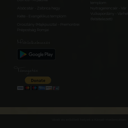
templom
Bánság
Alsócsitár - Zsibrica hegy
Nyitragerencsér - Vár
Arad
Vulkapordány - Várhe
Kiéte - Evangélikus templom
(feltételezett)
Oroszlány (Majkpuszta) - Premontrei
Prépostság Romjai
Kavarán
Constantin Daicov
Mobilalkalmazás
Kavarán (Constan
Daicoviciu)
Románia
Bánság
Krassó-Szörény
Támogatás
Mezősomlyó
Şemlacu Mare
Kissomlyó, Süme
Románia
Bánság
Várak és erődített helyek a Kárpát-medencében -
Temes