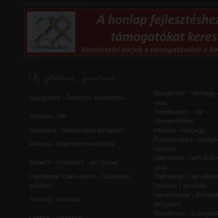
Bánság
Krassó-Szörény
Szinice
Új feltöltések, frissítések
Sviniţa
Háromtorony, Tre
Sajógömör - Várhegy 
Sajógömör - Őrtorony, elővédmű
Románia
vára
Bánság
Feketeváros - Vár -
Tornalja - Vár
Krassó-Szörény
Városerődítés
Szalonna - Református templom
Meszes - Várhegy
Pusztacsalád - Szolga
Rakaca - A templom erődfala
várhely
Csehberek, Cseh-Bréz
Imbach - Imbach II., „Im Turner”
Óbodrog
vára
Csehberek, Cseh-Brézó - Szlatina II.
Csehberek, Cseh-Bréz
Bodrogu Vechi
erődítés
Szlatina I. sáncvár
Стари Бодрог
Háromudvar - Erődítet
Hodosmonostora
Tömörd - Ilonavár
templom
Bodrog)
Rimabrézó - Evangéli
Románia
Dömös - Árpádvár