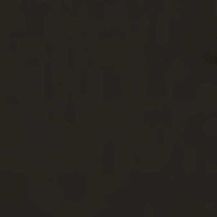
Románia
Bánság
Temes
Temesberény
Berini
Temesberény
Románia
Bánság
Temes
Temesszécsé
Seceani
Temesszécsény
Románia
Bánság
Temes