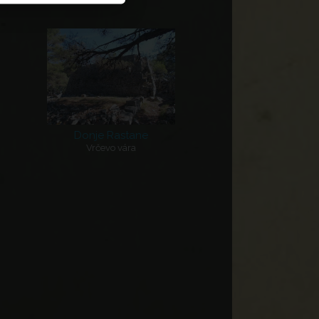
Donje Rastane
Vrčevo vára