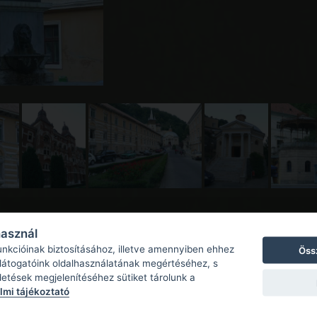
használ
unkcióinak biztosításához, illetve amennyiben ehhez
Öss
 látogatóink oldalhasználatának megértéséhez, s
detések megjelenítéséhez sütiket tárolunk a
mi tájékoztató