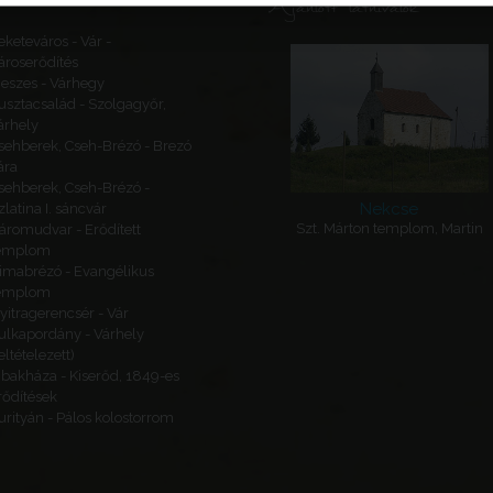
Ajánlott látnivalók
eketeváros - Vár -
ároserődítés
eszes - Várhegy
usztacsalád - Szolgagyőr,
árhely
sehberek, Cseh-Brézó - Brezó
ára
sehberek, Cseh-Brézó -
Nekcse
zlatina I. sáncvár
Szt. Márton templom, Martin
áromudvar - Erődített
emplom
imabrézó - Evangélikus
emplom
yitragerencsér - Vár
ulkapordány - Várhely
feltételezett)
ibakháza - Kiserőd, 1849-es
rődítések
urityán - Pálos kolostorrom