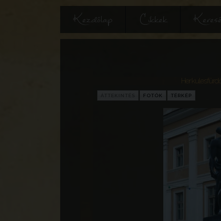
Kezdőlap
Cikkek
Keres
Herkulesfürdő
ÁTTEKINTÉS
FOTÓK
TÉRKÉP