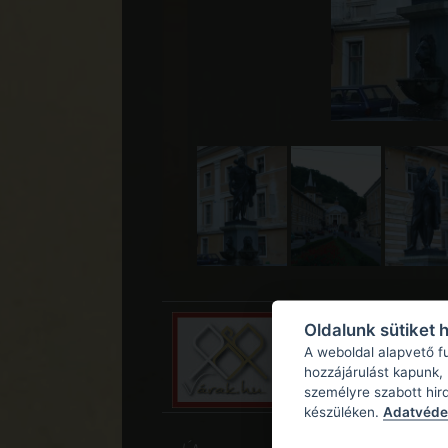
Oldalunk sütiket 
A weboldal alapvető f
hozzájárulást kapunk,
személyre szabott hir
készüléken.
Adatvédel