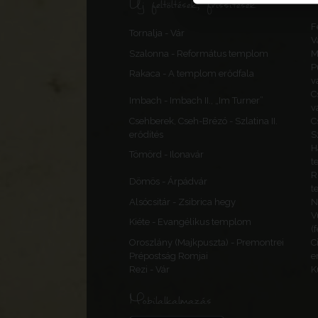
Új feltöltések, frissítések
F
Tornalja - Vár
V
Szalonna - Református templom
M
P
Rakaca - A templom erődfala
v
C
Imbach - Imbach II., „Im Turner”
v
Csehberek, Cseh-Brézó - Szlatina II.
C
erődítés
S
H
Tömörd - Ilonavár
t
R
Dömös - Árpádvár
t
Alsócsitár - Zsibrica hegy
N
V
Kiéte - Evangélikus templom
(
Oroszlány (Majkpuszta) - Premontrei
C
Prépostság Romjai
e
Rezi - Vár
K
Mobilalkalmazás