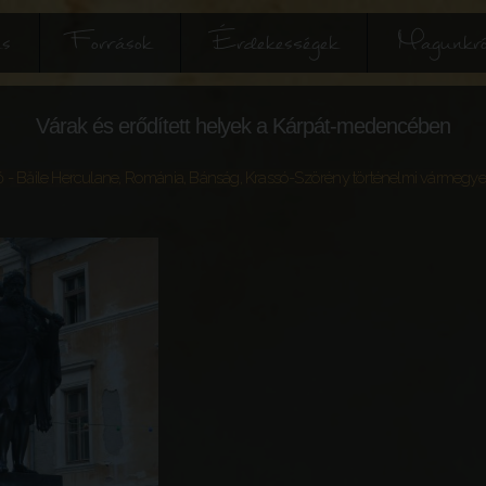
és
Források
Érdekességek
Magunkró
Várak és erődített helyek a Kárpát-medencében
 - Băile Herculane
,
Románia
,
Bánság
,
Krassó-Szörény történelmi vármegye