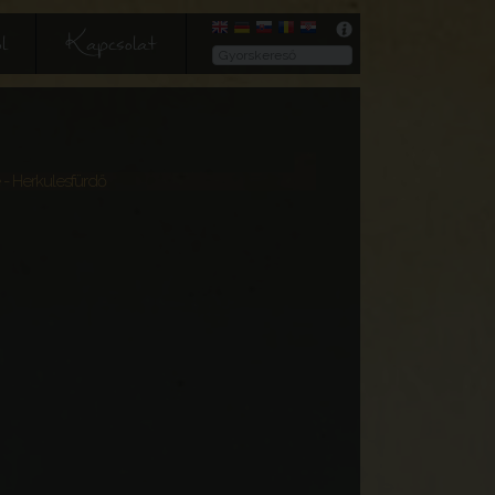
l
Kapcsolat
- Herkulesfürdő