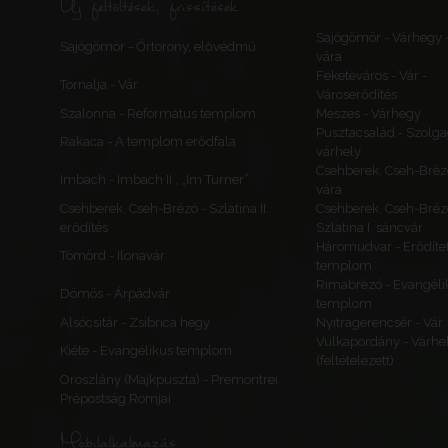
Új feltöltések, frissítések
Sajógömör - Várhegy 
Sajógömör - Őrtorony, elővédmű
vára
Feketeváros - Vár -
Tornalja - Vár
Városerődítés
Szalonna - Református templom
Meszes - Várhegy
Pusztacsalád - Szolga
Rakaca - A templom erődfala
várhely
Csehberek, Cseh-Bréz
Imbach - Imbach II., „Im Turner”
vára
Csehberek, Cseh-Brézó - Szlatina II.
Csehberek, Cseh-Bréz
erődítés
Szlatina I. sáncvár
Háromudvar - Erődítet
Tömörd - Ilonavár
templom
Rimabrézó - Evangéli
Dömös - Árpádvár
templom
Alsócsitár - Zsibrica hegy
Nyitragerencsér - Vár
Vulkapordány - Várhe
Kiéte - Evangélikus templom
(feltételezett)
Oroszlány (Majkpuszta) - Premontrei
Prépostság Romjai
Mobilalkalmazás