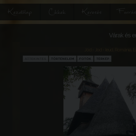
Kezdőlap
Cikkek
Keresés
Forrás
Várak és e
Jód - Jod - Ieud
,
Románia
,
E
ÁTTEKINTÉS
TÖRTÉNELEM
FOTÓK
TÉRKÉP