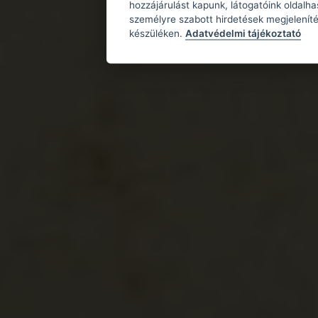
hozzájárulást kapunk, látogatóink oldalh
személyre szabott hirdetések megjeleníté
készüléken.
Adatvédelmi tájékoztató