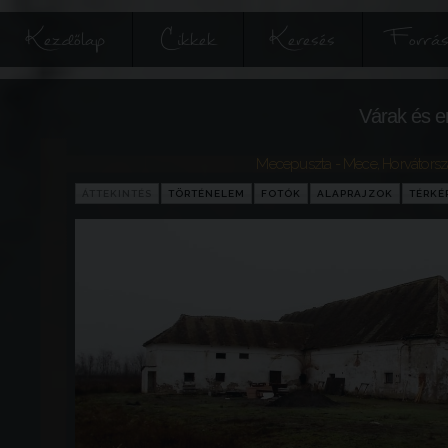
Kezdőlap
Cikkek
Keresés
Forrás
Várak és e
Mecepuszta - Mece
,
Horvátors
ÁTTEKINTÉS
TÖRTÉNELEM
FOTÓK
ALAPRAJZOK
TÉRKÉ