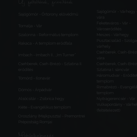
Új feltöltések, frissítések
Sajógömör - Várhegy 
Sajógömör - Őrtorony, elővédmű
vára
Feketeváros - Vár -
Tornalja - Vár
Városerődítés
Szalonna - Református templom
Meszes - Várhegy
Pusztacsalád - Szolga
Rakaca - A templom erődfala
várhely
Csehberek, Cseh-Bréz
Imbach - Imbach II., „Im Turner”
vára
Csehberek, Cseh-Brézó - Szlatina II.
Csehberek, Cseh-Bréz
erődítés
Szlatina I. sáncvár
Háromudvar - Erődítet
Tömörd - Ilonavár
templom
Rimabrézó - Evangéli
Dömös - Árpádvár
templom
Alsócsitár - Zsibrica hegy
Nyitragerencsér - Vár
Vulkapordány - Várhe
Kiéte - Evangélikus templom
(feltételezett)
Oroszlány (Majkpuszta) - Premontrei
Prépostság Romjai
Mobilalkalmazás