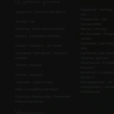
Új feltöltések, frissítések
Sajógömör - Várhegy 
Sajógömör - Őrtorony, elővédmű
vára
Feketeváros - Vár -
Tornalja - Vár
Városerődítés
Szalonna - Református templom
Meszes - Várhegy
Pusztacsalád - Szolga
Rakaca - A templom erődfala
várhely
Csehberek, Cseh-Bréz
Imbach - Imbach II., „Im Turner”
vára
Csehberek, Cseh-Brézó - Szlatina II.
Csehberek, Cseh-Bréz
erődítés
Szlatina I. sáncvár
Háromudvar - Erődítet
Tömörd - Ilonavár
templom
Rimabrézó - Evangéli
Dömös - Árpádvár
templom
Alsócsitár - Zsibrica hegy
Nyitragerencsér - Vár
Vulkapordány - Várhe
Kiéte - Evangélikus templom
(feltételezett)
Oroszlány (Majkpuszta) - Premontrei
Prépostság Romjai
Mobilalkalmazás