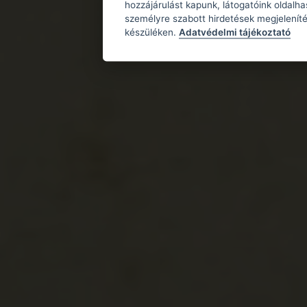
hozzájárulást kapunk, látogatóink oldalh
személyre szabott hirdetések megjeleníté
készüléken.
Adatvédelmi tájékoztató