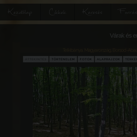
Kezdőlap
Cikkek
Keresés
Forrás
Várak és e
Telkibánya
,
Magyarország
,
Borsod-Aba
ÁTTEKINTÉS
TÖRTÉNELEM
FOTÓK
ALAPRAJZOK
TÉRKÉ