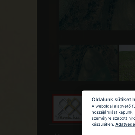
Oldalunk sütiket 
A weboldal alapvető f
hozzájárulást kapunk,
személyre szabott hir
készüléken.
Adatvédel