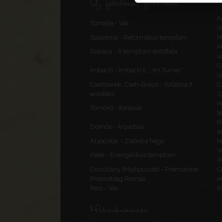
Új feltöltések, frissítések
F
Tornalja - Vár
V
Szalonna - Református templom
M
P
Rakaca - A templom erődfala
v
C
Imbach - Imbach II., „Im Turner”
v
Csehberek, Cseh-Brézó - Szlatina II.
C
erődítés
S
H
Tömörd - Ilonavár
t
R
Dömös - Árpádvár
t
Alsócsitár - Zsibrica hegy
N
V
Kiéte - Evangélikus templom
(
Oroszlány (Majkpuszta) - Premontrei
C
Prépostság Romjai
e
Rezi - Vár
K
Mobilalkalmazás