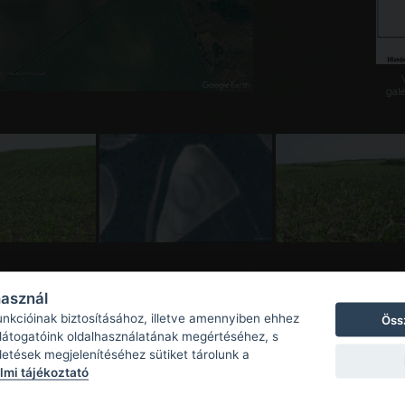
galé
használ
unkcióinak biztosításához, illetve amennyiben ehhez
Öss
 látogatóink oldalhasználatának megértéséhez, s
detések megjelenítéséhez sütiket tárolunk a
mi tájékoztató