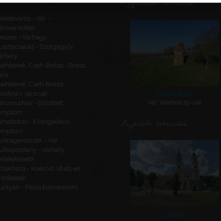
Kapcsolódó látnivalók
eketeváros - Vár -
ároserődítés
eszes - Várhegy
usztacsalád - Szolgagyőr,
árhely
sehberek, Cseh-Brézó - Brezó
ára
sehberek, Cseh-Brézó -
Döbrököz
zlatina I. sáncvár
Vár, Werbőczy-vár
áromudvar - Erődített
emplom
Ajánlott látnivalók
imabrézó - Evangélikus
emplom
yitragerencsér - Vár
ulkapordány - Várhely
feltételezett)
ibakháza - Kiserőd, 1849-es
rődítések
urityán - Pálos kolostorrom
Lippa