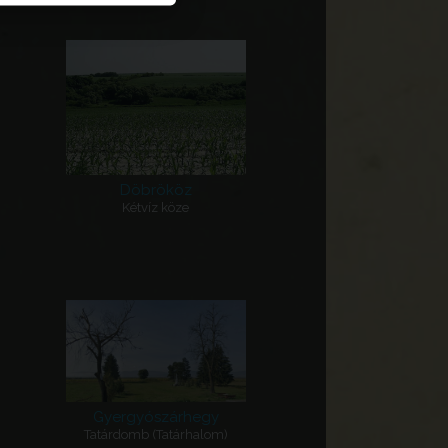
Döbrököz
Kétvíz köze
Gyergyószárhegy
Tatárdomb (Tatárhalom)