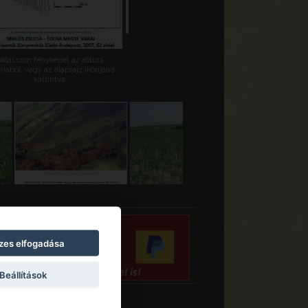
Válasszon fényképet az alábbi
riából, vagy az alaprajz ikonjaira
kattintva.
zes elfogadása
Beállítások