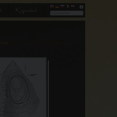
l
Kapcsolat
köves