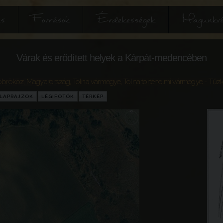
és
Források
Érdekességek
Magunkró
Várak és erődített helyek a Kárpát-medencében
öbrököz
,
Magyarország
,
Tolna vármegye
,
Tolna történelmi vármegye
- Tűz
LAPRAJZOK
LÉGIFOTÓK
TÉRKÉP