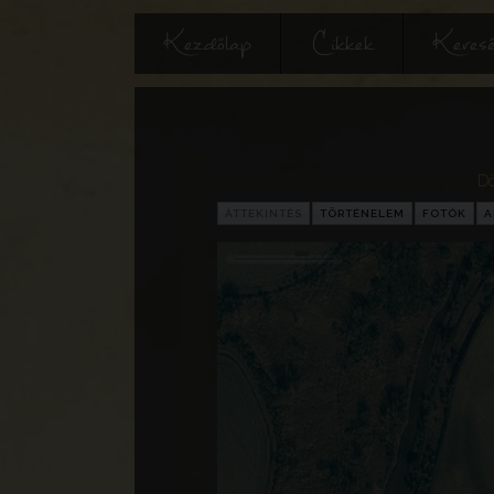
Kezdőlap
Cikkek
Keres
D
ÁTTEKINTÉS
TÖRTÉNELEM
FOTÓK
A