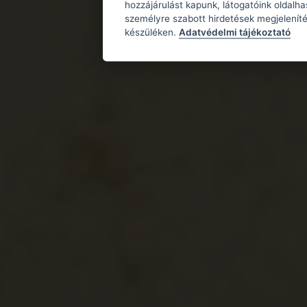
hozzájárulást kapunk, látogatóink oldalh
személyre szabott hirdetések megjeleníté
készüléken.
Adatvédelmi tájékoztató