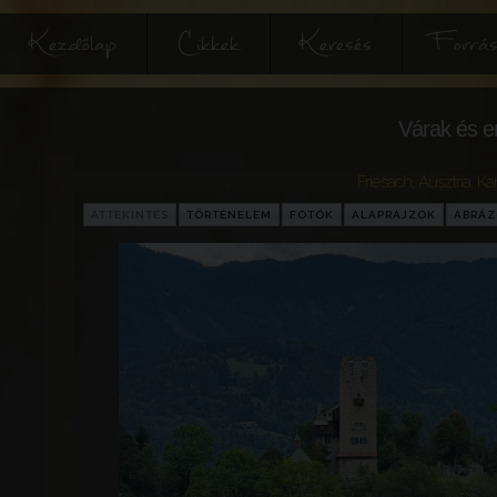
Kezdőlap
Cikkek
Keresés
Forrás
Várak és e
Friesach
,
Ausztria
,
Kar
ÁTTEKINTÉS
TÖRTÉNELEM
FOTÓK
ALAPRAJZOK
ÁBRÁ