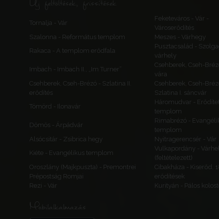
Új feltöltések, frissítések
Feketeváros - Vár -
Tornalja - Vár
Városerődítés
Szalonna - Református templom
Meszes - Várhegy
Pusztacsalád - Szolga
Rakaca - A templom erődfala
várhely
Csehberek, Cseh-Bréz
Imbach - Imbach II., „Im Turner”
vára
Csehberek, Cseh-Brézó - Szlatina II.
Csehberek, Cseh-Bréz
erődítés
Szlatina I. sáncvár
Háromudvar - Erődítet
Tömörd - Ilonavár
templom
Rimabrézó - Evangéli
Dömös - Árpádvár
templom
Alsócsitár - Zsibrica hegy
Nyitragerencsér - Vár
Vulkapordány - Várhe
Kiéte - Evangélikus templom
(feltételezett)
Oroszlány (Majkpuszta) - Premontrei
Cibakháza - Kiserőd, 
Prépostság Romjai
erődítések
Rezi - Vár
Kurityán - Pálos kolos
Mobilalkalmazás