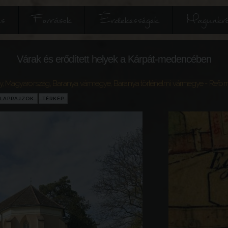
és
Források
Érdekességek
Magunkró
Várak és erődített helyek a Kárpát-medencében
y
,
Magyarország
,
Baranya vármegye
,
Baranya történelmi vármegye
- Refor
LAPRAJZOK
TÉRKÉP