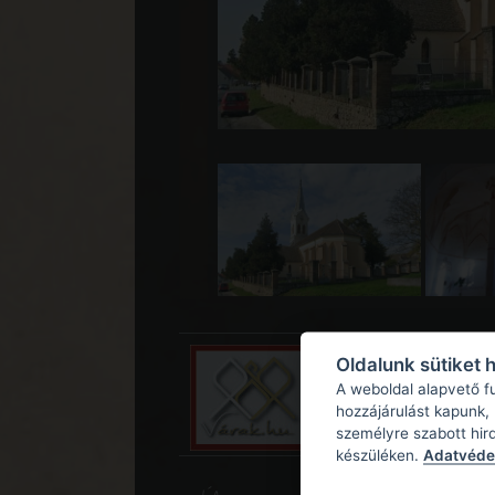
Oldalunk sütiket 
A weboldal alapvető f
hozzájárulást kapunk,
személyre szabott hir
készüléken.
Adatvédel