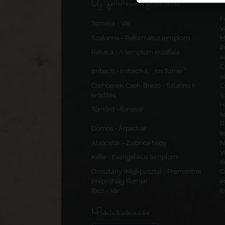
Új feltöltések, frissítések
F
Tornalja - Vár
V
Szalonna - Református templom
M
P
Rakaca - A templom erődfala
v
C
Imbach - Imbach II., „Im Turner”
v
Csehberek, Cseh-Brézó - Szlatina II.
C
erődítés
S
H
Tömörd - Ilonavár
t
R
Dömös - Árpádvár
t
Alsócsitár - Zsibrica hegy
N
V
Kiéte - Evangélikus templom
(
Oroszlány (Majkpuszta) - Premontrei
C
Prépostság Romjai
e
Rezi - Vár
K
Mobilalkalmazás