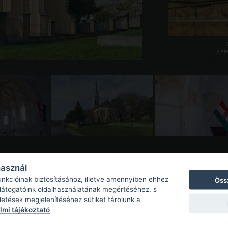
galé
használ
unkcióinak biztosításához, illetve amennyiben ehhez
Öss
 látogatóink oldalhasználatának megértéséhez, s
detések megjelenítéséhez sütiket tárolunk a
mi tájékoztató