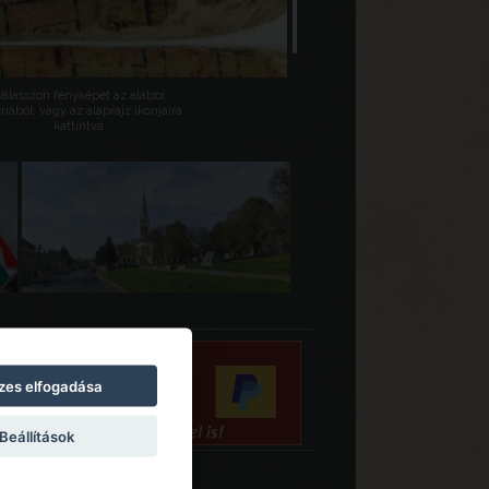
Válasszon fényképet az alábbi
riából, vagy az alaprajz ikonjaira
kattintva.
zes elfogadása
Beállítások