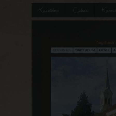
Kezdőlap
Cikkek
Keres
Nagyharsán
ÁTTEKINTÉS
TÖRTÉNELEM
FOTÓK
A