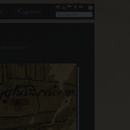
l
Kapcsolat
mátus templom