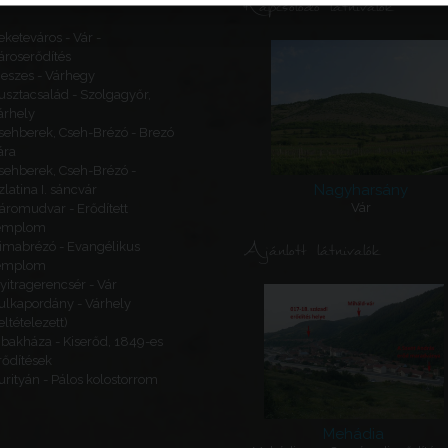
Kapcsolódó látnivalók
eketeváros - Vár -
ároserődítés
eszes - Várhegy
usztacsalád - Szolgagyőr,
árhely
sehberek, Cseh-Brézó - Brezó
ára
sehberek, Cseh-Brézó -
Nagyharsány
zlatina I. sáncvár
Vár
áromudvar - Erődített
emplom
Ajánlott látnivalók
imabrézó - Evangélikus
emplom
yitragerencsér - Vár
ulkapordány - Várhely
feltételezett)
ibakháza - Kiserőd, 1849-es
rődítések
urityán - Pálos kolostorrom
Mehádia