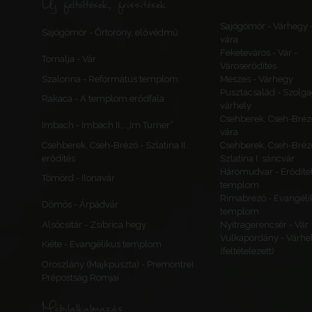
Új feltöltések, frissítések
Sajógömör - Várhegy 
Sajógömör - Őrtorony, elővédmű
vára
Feketeváros - Vár -
Tornalja - Vár
Városerődítés
Szalonna - Református templom
Meszes - Várhegy
Pusztacsalád - Szolga
Rakaca - A templom erődfala
várhely
Csehberek, Cseh-Bréz
Imbach - Imbach II., „Im Turner”
vára
Csehberek, Cseh-Brézó - Szlatina II.
Csehberek, Cseh-Bréz
erődítés
Szlatina I. sáncvár
Háromudvar - Erődítet
Tömörd - Ilonavár
templom
Rimabrézó - Evangéli
Dömös - Árpádvár
templom
Alsócsitár - Zsibrica hegy
Nyitragerencsér - Vár
Vulkapordány - Várhe
Kiéte - Evangélikus templom
(feltételezett)
Oroszlány (Majkpuszta) - Premontrei
Prépostság Romjai
Mobilalkalmazás