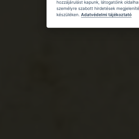
hozzájárulást kapunk, látogatóink oldalh
személyre szabott hirdetések megjeleníté
készüléken.
Adatvédelmi tájékoztató