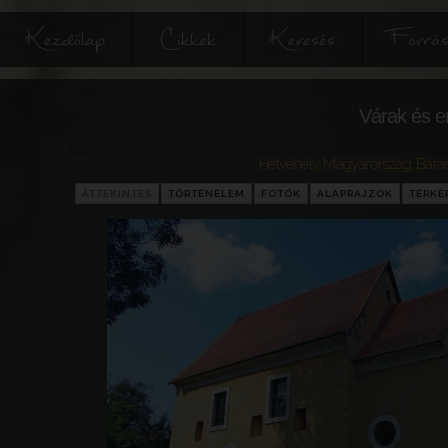
Kezdőlap
Cikkek
Keresés
Forrás
Várak és e
Hetvehely
,
Magyarország
,
Bara
ÁTTEKINTÉS
TÖRTÉNELEM
FOTÓK
ALAPRAJZOK
TÉRKÉ