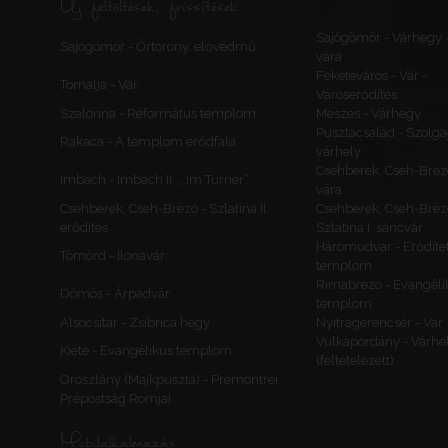
Új feltöltések, frissítések
Sajógömör - Várhegy 
Sajógömör - Őrtorony, elővédmű
vára
Feketeváros - Vár -
Tornalja - Vár
Városerődítés
Szalonna - Református templom
Meszes - Várhegy
Pusztacsalád - Szolga
Rakaca - A templom erődfala
várhely
Csehberek, Cseh-Bréz
Imbach - Imbach II., „Im Turner”
vára
Csehberek, Cseh-Brézó - Szlatina II.
Csehberek, Cseh-Bréz
erődítés
Szlatina I. sáncvár
Háromudvar - Erődítet
Tömörd - Ilonavár
templom
Rimabrézó - Evangéli
Dömös - Árpádvár
templom
Alsócsitár - Zsibrica hegy
Nyitragerencsér - Vár
Vulkapordány - Várhe
Kiéte - Evangélikus templom
(feltételezett)
Oroszlány (Majkpuszta) - Premontrei
Prépostság Romjai
Mobilalkalmazás