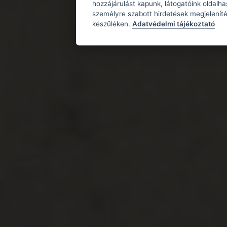
hozzájárulást kapunk, látogatóink oldalh
személyre szabott hirdetések megjeleníté
készüléken.
Adatvédelmi tájékoztató