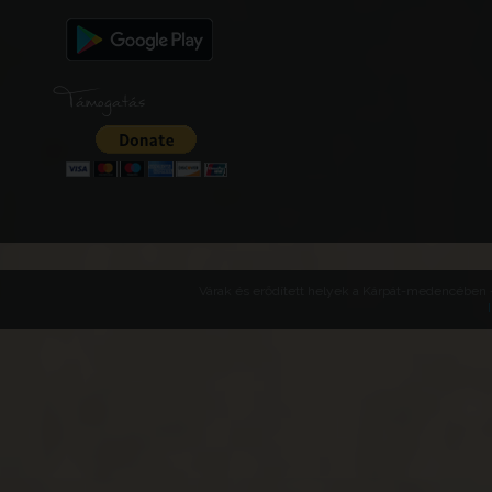
Támogatás
Várak és erődített helyek a Kárpát-medencében -