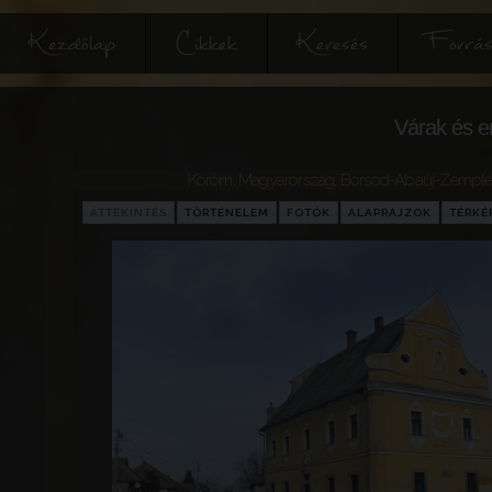
Kezdőlap
Cikkek
Keresés
Forrás
Várak és e
Köröm
,
Magyarország
,
Borsod-Abaúj-Zemplé
ÁTTEKINTÉS
TÖRTÉNELEM
FOTÓK
ALAPRAJZOK
TÉRKÉ