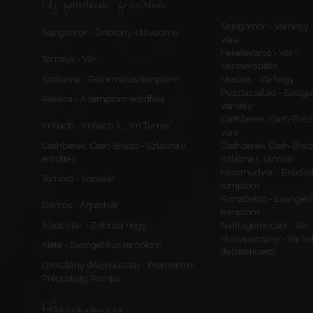
Új feltöltések, frissítések
Sajógömör - Várhegy 
Sajógömör - Őrtorony, elővédmű
vára
Feketeváros - Vár -
Tornalja - Vár
Városerődítés
Szalonna - Református templom
Meszes - Várhegy
Pusztacsalád - Szolga
Rakaca - A templom erődfala
várhely
Csehberek, Cseh-Bréz
Imbach - Imbach II., „Im Turner”
vára
Csehberek, Cseh-Brézó - Szlatina II.
Csehberek, Cseh-Bréz
erődítés
Szlatina I. sáncvár
Háromudvar - Erődítet
Tömörd - Ilonavár
templom
Rimabrézó - Evangéli
Dömös - Árpádvár
templom
Alsócsitár - Zsibrica hegy
Nyitragerencsér - Vár
Vulkapordány - Várhe
Kiéte - Evangélikus templom
(feltételezett)
Oroszlány (Majkpuszta) - Premontrei
Prépostság Romjai
Mobilalkalmazás