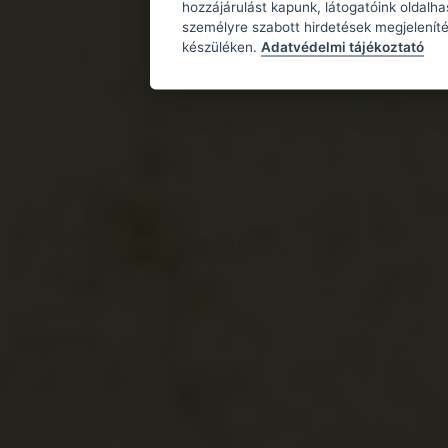
hozzájárulást kapunk, látogatóink oldalh
személyre szabott hirdetések megjeleníté
készüléken.
Adatvédelmi tájékoztató