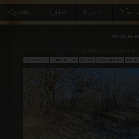
Kezdőlap
Cikkek
Keresés
Forrás
Várak és e
Esztár
,
Magyarország
,
Hajdú-Biha
ÁTTEKINTÉS
TÖRTÉNELEM
FOTÓK
ALAPRAJZOK
LÉGIF