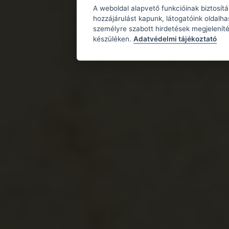
A weboldal alapvető funkcióinak biztosít
hozzájárulást kapunk, látogatóink oldalh
személyre szabott hirdetések megjeleníté
készüléken.
Adatvédelmi tájékoztató