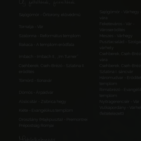
Új feltöltések, frissítések
Sajógömör - Várhegy 
Sajógömör - Őrtorony, elővédmű
vára
Feketeváros - Vár -
Tornalja - Vár
Városerődítés
Szalonna - Református templom
Meszes - Várhegy
Pusztacsalád - Szolga
Rakaca - A templom erődfala
várhely
Csehberek, Cseh-Bréz
Imbach - Imbach II., „Im Turner”
vára
Csehberek, Cseh-Brézó - Szlatina II.
Csehberek, Cseh-Bréz
erődítés
Szlatina I. sáncvár
Háromudvar - Erődítet
Tömörd - Ilonavár
templom
Rimabrézó - Evangéli
Dömös - Árpádvár
templom
Alsócsitár - Zsibrica hegy
Nyitragerencsér - Vár
Vulkapordány - Várhe
Kiéte - Evangélikus templom
(feltételezett)
Oroszlány (Majkpuszta) - Premontrei
Prépostság Romjai
Mobilalkalmazás