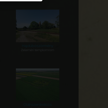
Hajdúböszörmény
l
Zeleméri templomrom
Oláhszentmiklós