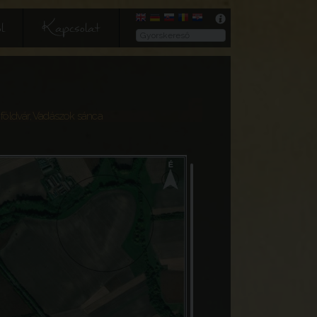
l
Kapcsolat
 földvár, Vadászok sánca