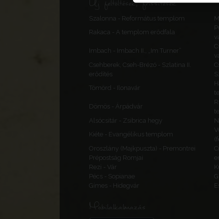
Új feltöltések, frissítések
Szalonna - Református templom
M
P
Rakaca - A templom erődfala
v
C
Imbach - Imbach II., „Im Turner”
v
Csehberek, Cseh-Brézó - Szlatina II.
C
erődítés
S
H
Tömörd - Ilonavár
t
R
Dömös - Árpádvár
t
Alsócsitár - Zsibrica hegy
N
V
Kiéte - Evangélikus templom
(
Oroszlány (Majkpuszta) - Premontrei
C
Prépostság Romjai
e
Rezi - Vár
K
Pécs - Sopianae
G
Gímes - Hidegvár
E
Mobilalkalmazás