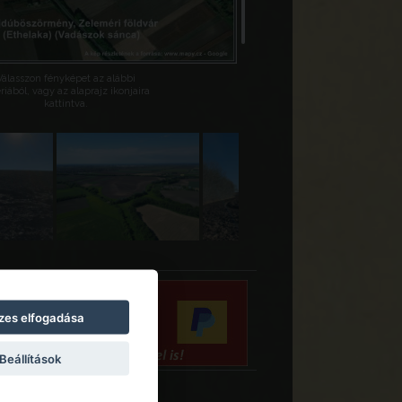
Válasszon fényképet az alábbi
riából, vagy az alaprajz ikonjaira
kattintva.
zes elfogadása
Beállítások