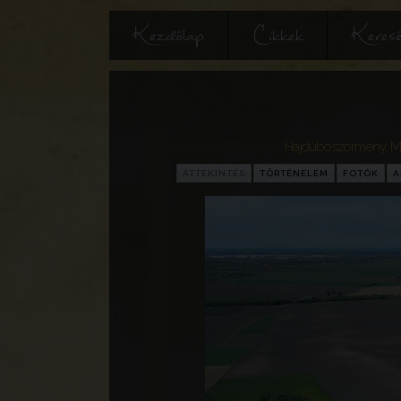
Kezdőlap
Cikkek
Keres
Hajdúböszörmény
,
M
ÁTTEKINTÉS
TÖRTÉNELEM
FOTÓK
A