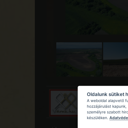
Oldalunk sütiket 
A weboldal alapvető f
hozzájárulást kapunk,
személyre szabott hir
készüléken.
Adatvédel