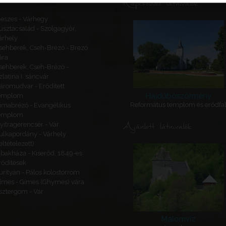
Kapcsolódó látnivalók
eszes - Várhegy
usztacsalád - Szolgagyőr,
árhely
sehberek, Cseh-Brézó - Brezó
ára
sehberek, Cseh-Brézó -
zlatina I. sáncvár
áromudvar - Erődített
Hajdúböszörmény
emplom
Református templom és erődfa
imabrézó - Evangélikus
emplom
Ajánlott látnivalók
yitragerencsér - Vár
ulkapordány - Várhely
feltételezett)
ibakháza - Kiserőd, 1849-es
rődítések
urityán - Pálos kolostorrom
ímes - Gímes (Ghymes) vára
sztergom - Vár
Malomvíz