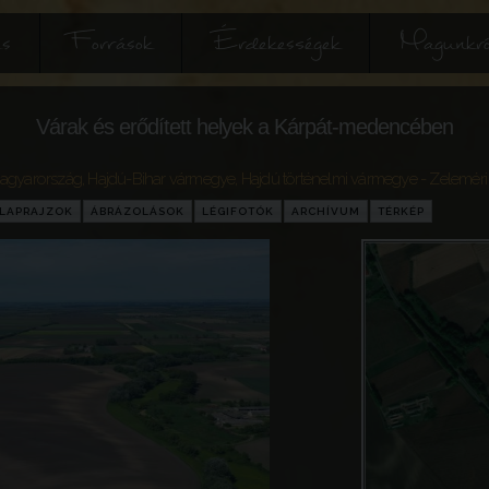
és
Források
Érdekességek
Magunkró
Várak és erődített helyek a Kárpát-medencében
agyarország
,
Hajdú-Bihar vármegye
,
Hajdú történelmi vármegye
- Zeleméri
LAPRAJZOK
ÁBRÁZOLÁSOK
LÉGIFOTÓK
ARCHÍVUM
TÉRKÉP