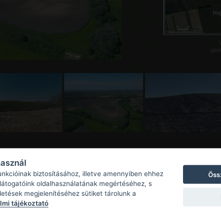
galé
használ
unkcióinak biztosításához, illetve amennyiben ehhez
Öss
 látogatóink oldalhasználatának megértéséhez, s
detések megjelenítéséhez sütiket tárolunk a
mi tájékoztató