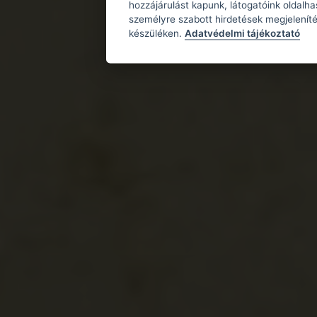
hozzájárulást kapunk, látogatóink oldalh
személyre szabott hirdetések megjeleníté
készüléken.
Adatvédelmi tájékoztató