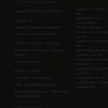
Új feltöltések, frissítések
Sajógömör - Várhegy 
Sajógömör - Őrtorony, elővédmű
vára
Feketeváros - Vár -
Tornalja - Vár
Városerődítés
Szalonna - Református templom
Meszes - Várhegy
Pusztacsalád - Szolga
Rakaca - A templom erődfala
várhely
Csehberek, Cseh-Bréz
Imbach - Imbach II., „Im Turner”
vára
Csehberek, Cseh-Brézó - Szlatina II.
Csehberek, Cseh-Bréz
erődítés
Szlatina I. sáncvár
Háromudvar - Erődítet
Tömörd - Ilonavár
templom
Rimabrézó - Evangéli
Dömös - Árpádvár
templom
Alsócsitár - Zsibrica hegy
Nyitragerencsér - Vár
Vulkapordány - Várhe
Kiéte - Evangélikus templom
(feltételezett)
Oroszlány (Majkpuszta) - Premontrei
Prépostság Romjai
Mobilalkalmazás