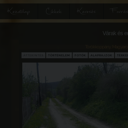
Kezdőlap
Cikkek
Keresés
Forrás
Várak és e
Törökkoppány
,
Magyaro
ÁTTEKINTÉS
TÖRTÉNELEM
FOTÓK
ALAPRAJZOK
TÉRKÉ