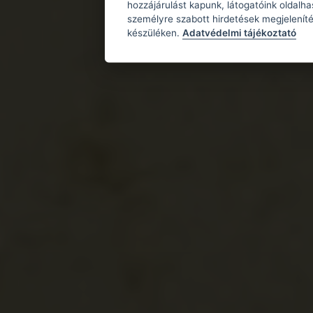
hozzájárulást kapunk, látogatóink oldalh
személyre szabott hirdetések megjeleníté
készüléken.
Adatvédelmi tájékoztató