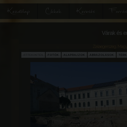
Kezdőlap
Cikkek
Keresés
Forrás
Várak és e
Zalaegerszeg
,
Magy
ÁTTEKINTÉS
FOTÓK
ALAPRAJZOK
ÁBRÁZOLÁSOK
TÉRK