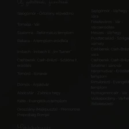
Új feltöltések, frissítések
Sajógömör - Várhegy 
Sajógömör - Őrtorony, elővédmű
vára
Feketeváros - Vár -
Tornalja - Vár
Városerődítés
Szalonna - Református templom
Meszes - Várhegy
Pusztacsalád - Szolga
Rakaca - A templom erődfala
várhely
Csehberek, Cseh-Bréz
Imbach - Imbach II., „Im Turner”
vára
Csehberek, Cseh-Brézó - Szlatina II.
Csehberek, Cseh-Bréz
erődítés
Szlatina I. sáncvár
Háromudvar - Erődítet
Tömörd - Ilonavár
templom
Rimabrézó - Evangéli
Dömös - Árpádvár
templom
Alsócsitár - Zsibrica hegy
Nyitragerencsér - Vár
Vulkapordány - Várhe
Kiéte - Evangélikus templom
(feltételezett)
Oroszlány (Majkpuszta) - Premontrei
Prépostság Romjai
Mobilalkalmazás