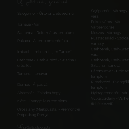
Új feltöltések, frissítések
Sajógömör - Várhegy 
Sajógömör - Őrtorony, elővédmű
vára
Feketeváros - Vár -
Tornalja - Vár
Városerődítés
Szalonna - Református templom
Meszes - Várhegy
Pusztacsalád - Szolga
Rakaca - A templom erődfala
várhely
Csehberek, Cseh-Bréz
Imbach - Imbach II., „Im Turner”
vára
Csehberek, Cseh-Brézó - Szlatina II.
Csehberek, Cseh-Bréz
erődítés
Szlatina I. sáncvár
Háromudvar - Erődítet
Tömörd - Ilonavár
templom
Rimabrézó - Evangéli
Dömös - Árpádvár
templom
Alsócsitár - Zsibrica hegy
Nyitragerencsér - Vár
Vulkapordány - Várhe
Kiéte - Evangélikus templom
(feltételezett)
Oroszlány (Majkpuszta) - Premontrei
Prépostság Romjai
Mobilalkalmazás