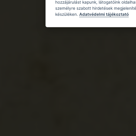
hozzájárulást kapunk, látogatóink oldalh
személyre szabott hirdetések megjeleníté
készüléken.
Adatvédelmi tájékoztató