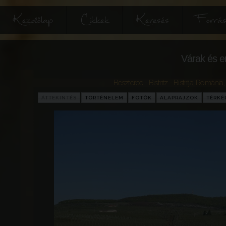
Kezdőlap
Cikkek
Keresés
Forrás
Várak és e
Beszterce - Bistritz - Bistriţa
,
Románia
ÁTTEKINTÉS
TÖRTÉNELEM
FOTÓK
ALAPRAJZOK
TÉRKÉ