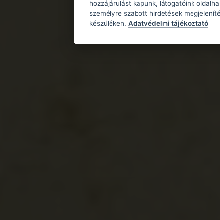
hozzájárulást kapunk, látogatóink oldalh
személyre szabott hirdetések megjeleníté
készüléken.
Adatvédelmi tájékoztató