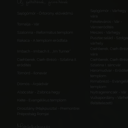
Új feltöltések, frissítések
Sajógömör - Várhegy 
Sajógömör - Őrtorony, elővédmű
vára
Feketeváros - Vár -
Tornalja - Vár
Városerődítés
Szalonna - Református templom
Meszes - Várhegy
Pusztacsalád - Szolga
Rakaca - A templom erődfala
várhely
Csehberek, Cseh-Bréz
Imbach - Imbach II., „Im Turner”
vára
Csehberek, Cseh-Brézó - Szlatina II.
Csehberek, Cseh-Bréz
erődítés
Szlatina I. sáncvár
Háromudvar - Erődítet
Tömörd - Ilonavár
templom
Rimabrézó - Evangéli
Dömös - Árpádvár
templom
Alsócsitár - Zsibrica hegy
Nyitragerencsér - Vár
Vulkapordány - Várhe
Kiéte - Evangélikus templom
(feltételezett)
Oroszlány (Majkpuszta) - Premontrei
Prépostság Romjai
Mobilalkalmazás