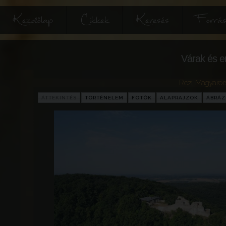
Kezdőlap
Cikkek
Keresés
Forrás
Várak és e
Rezi
,
Magyaror
ÁTTEKINTÉS
TÖRTÉNELEM
FOTÓK
ALAPRAJZOK
ÁBRÁ