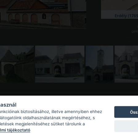
galé
használ
unkcióinak biztosításához, illetve amennyiben ehhez
Öss
 látogatóink oldalhasználatának megértéséhez, s
detések megjelenítéséhez sütiket tárolunk a
mi tájékoztató