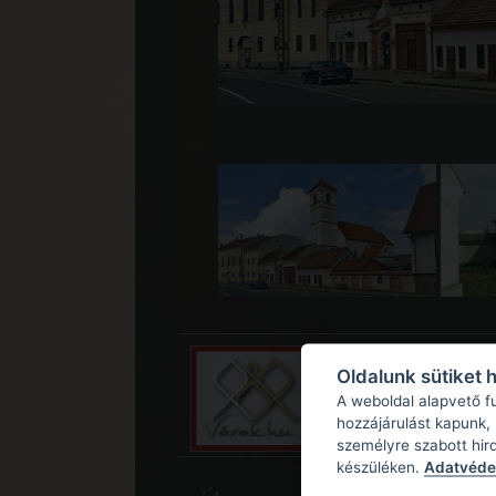
Oldalunk sütiket 
A weboldal alapvető f
hozzájárulást kapunk,
személyre szabott hir
készüléken.
Adatvédel