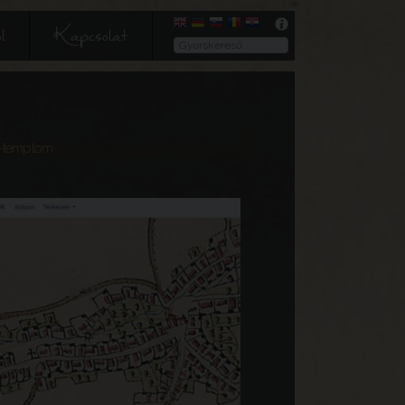
l
Kapcsolat
in-templom