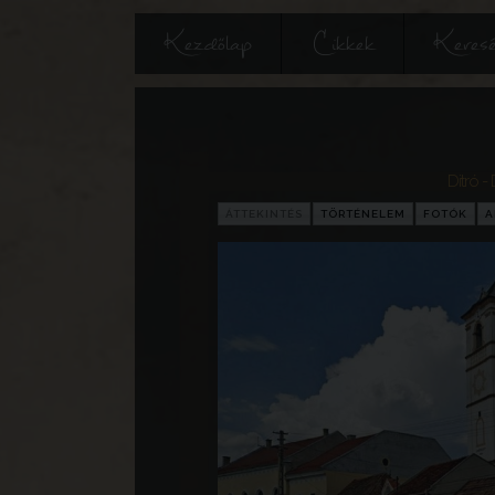
Kezdőlap
Cikkek
Keres
Ditró - 
ÁTTEKINTÉS
TÖRTÉNELEM
FOTÓK
A