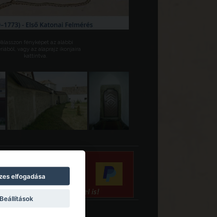
Válasszon fényképet az alábbi
riából, vagy az alaprajz ikonjaira
kattintva.
zes elfogadása
Beállítások