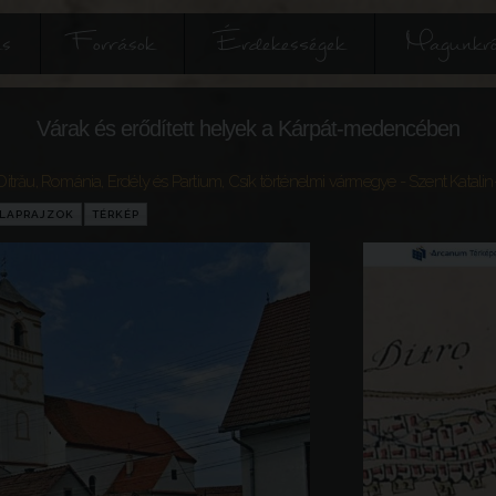
és
Források
Érdekességek
Magunkró
Várak és erődített helyek a Kárpát-medencében
Ditrău
,
Románia
,
Erdély és Partium
,
Csík történelmi vármegye
- Szent Katal
LAPRAJZOK
TÉRKÉP