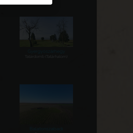
Gyergyószárhegy
Tatárdomb (Tatárhalom)
Balatonszabadi