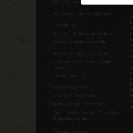
Új feltöltések, frissítések
S
Sajógömör - Őrtorony, elővédmű
v
F
Tornalja - Vár
V
Szalonna - Református templom
M
P
Rakaca - A templom erődfala
v
C
Imbach - Imbach II., „Im Turner”
v
Csehberek, Cseh-Brézó - Szlatina II.
C
erődítés
S
H
Tömörd - Ilonavár
t
R
Dömös - Árpádvár
t
Alsócsitár - Zsibrica hegy
N
V
Kiéte - Evangélikus templom
(
Oroszlány (Majkpuszta) - Premontrei
Prépostság Romjai
Mobilalkalmazás