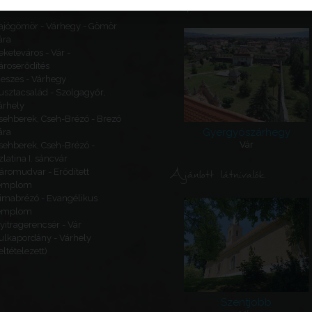
Kapcsolódó látnivalók
ajógömör - Várhegy - Gömör
ára
eketeváros - Vár -
ároserődítés
eszes - Várhegy
usztacsalád - Szolgagyőr,
árhely
sehberek, Cseh-Brézó - Brezó
Gyergyószárhegy
ára
Vár
sehberek, Cseh-Brézó -
zlatina I. sáncvár
Ajánlott látnivalók
áromudvar - Erődített
emplom
imabrézó - Evangélikus
emplom
yitragerencsér - Vár
ulkapordány - Várhely
feltételezett)
Szentjobb