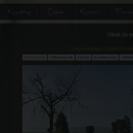
Kezdőlap
Cikkek
Keresés
Forrás
Várak és e
Gyergyószárhegy - Lăzarea
,
Román
ÁTTEKINTÉS
TÖRTÉNELEM
FOTÓK
ALAPRAJZOK
TÉRKÉ