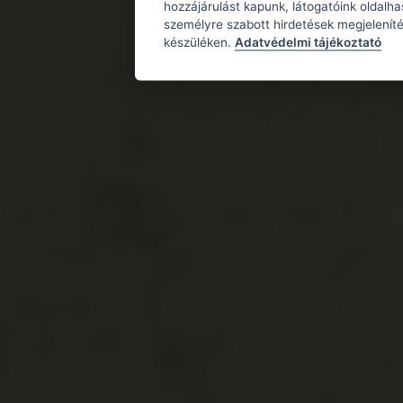
hozzájárulást kapunk, látogatóink oldalh
személyre szabott hirdetések megjeleníté
készüléken.
Adatvédelmi tájékoztató