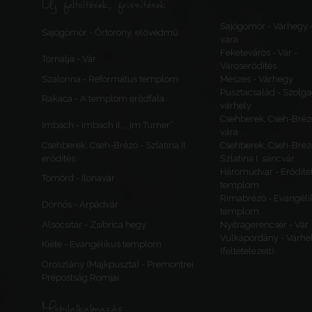
Új feltöltések, frissítések
Sajógömör - Várhegy 
Sajógömör - Őrtorony, elővédmű
vára
Feketeváros - Vár -
Tornalja - Vár
Városerődítés
Szalonna - Református templom
Meszes - Várhegy
Pusztacsalád - Szolga
Rakaca - A templom erődfala
várhely
Csehberek, Cseh-Bréz
Imbach - Imbach II., „Im Turner”
vára
Csehberek, Cseh-Brézó - Szlatina II.
Csehberek, Cseh-Bréz
erődítés
Szlatina I. sáncvár
Háromudvar - Erődítet
Tömörd - Ilonavár
templom
Rimabrézó - Evangéli
Dömös - Árpádvár
templom
Alsócsitár - Zsibrica hegy
Nyitragerencsér - Vár
Vulkapordány - Várhe
Kiéte - Evangélikus templom
(feltételezett)
Oroszlány (Majkpuszta) - Premontrei
Prépostság Romjai
Mobilalkalmazás