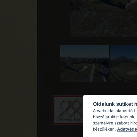
Oldalunk sütiket 
A weboldal alapvető f
hozzájárulást kapunk,
személyre szabott hir
készüléken.
Adatvédel