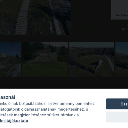
galé
használ
unkcióinak biztosításához, illetve amennyiben ehhez
Öss
 látogatóink oldalhasználatának megértéséhez, s
detések megjelenítéséhez sütiket tárolunk a
mi tájékoztató