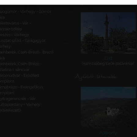
Kapcsolódó látnivalók
ajógömör - Várhegy - Gömör
ára
eketeváros - Vár -
ároserődítés
eszes - Várhegy
usztacsalád - Szolgagyőr,
árhely
sehberek, Cseh-Brézó - Brezó
Érd
ára
Hamzsabég török palánkvár
sehberek, Cseh-Brézó -
zlatina I. sáncvár
Ajánlott látnivalók
áromudvar - Erődített
emplom
imabrézó - Evangélikus
emplom
yitragerencsér - Vár
ulkapordány - Várhely
feltételezett)
Appony