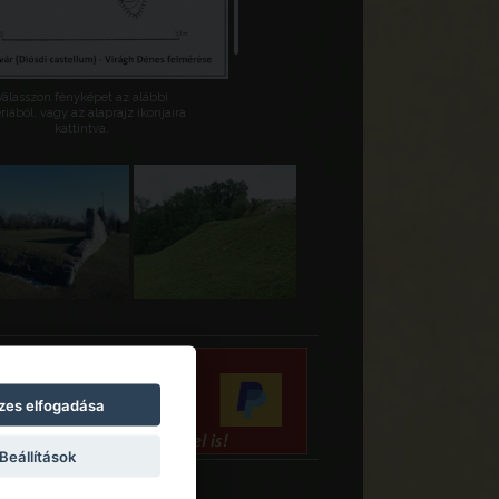
Válasszon fényképet az alábbi
riából, vagy az alaprajz ikonjaira
kattintva.
zes elfogadása
Beállítások