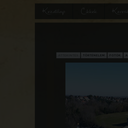
Kezdőlap
Cikkek
Keres
ÁTTEKINTÉS
TÖRTÉNELEM
FOTÓK
A