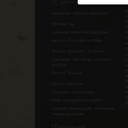
Új feltöltések, frissítések
S
Sajógömör - Őrtorony, elővédmű
v
F
Tornalja - Vár
V
Szalonna - Református templom
M
P
Rakaca - A templom erődfala
v
C
Imbach - Imbach II., „Im Turner”
v
Csehberek, Cseh-Brézó - Szlatina II.
C
erődítés
S
H
Tömörd - Ilonavár
t
R
Dömös - Árpádvár
t
Alsócsitár - Zsibrica hegy
N
V
Kiéte - Evangélikus templom
(
Oroszlány (Majkpuszta) - Premontrei
Prépostság Romjai
Mobilalkalmazás