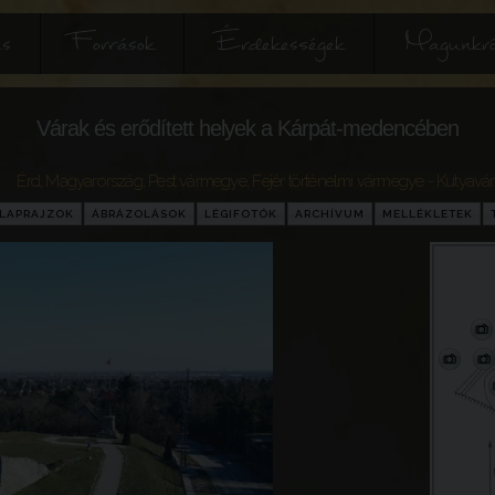
és
Források
Érdekességek
Magunkró
Várak és erődített helyek a Kárpát-medencében
Érd
,
Magyarország
,
Pest vármegye
,
Fejér történelmi vármegye
- Kutyavár
LAPRAJZOK
ÁBRÁZOLÁSOK
LÉGIFOTÓK
ARCHÍVUM
MELLÉKLETEK