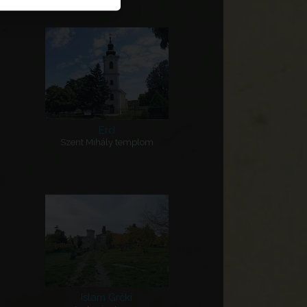
Érd
Szent Mihály templom
Islam Grčki