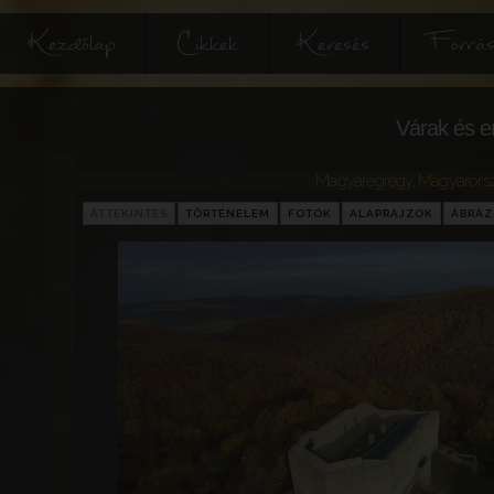
Kezdőlap
Cikkek
Keresés
Forrás
Várak és e
Magyaregregy
,
Magyarors
ÁTTEKINTÉS
TÖRTÉNELEM
FOTÓK
ALAPRAJZOK
ÁBRÁ