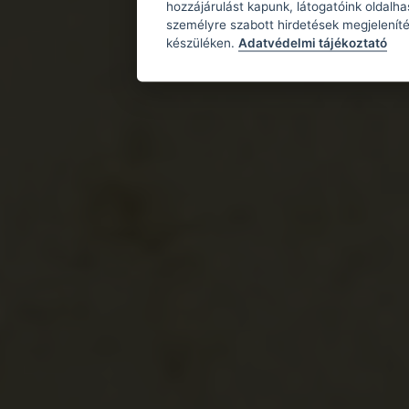
hozzájárulást kapunk, látogatóink oldalh
személyre szabott hirdetések megjeleníté
készüléken.
Adatvédelmi tájékoztató