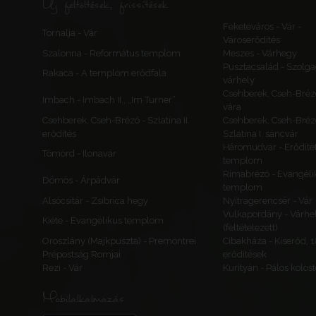
Új feltöltések, frissítések
Feketeváros - Vár -
Tornalja - Vár
Városerődítés
Szalonna - Református templom
Meszes - Várhegy
Pusztacsalád - Szolga
Rakaca - A templom erődfala
várhely
Csehberek, Cseh-Bréz
Imbach - Imbach II., „Im Turner”
vára
Csehberek, Cseh-Brézó - Szlatina II.
Csehberek, Cseh-Bréz
erődítés
Szlatina I. sáncvár
Háromudvar - Erődítet
Tömörd - Ilonavár
templom
Rimabrézó - Evangéli
Dömös - Árpádvár
templom
Alsócsitár - Zsibrica hegy
Nyitragerencsér - Vár
Vulkapordány - Várhe
Kiéte - Evangélikus templom
(feltételezett)
Oroszlány (Majkpuszta) - Premontrei
Cibakháza - Kiserőd, 
Prépostság Romjai
erődítések
Rezi - Vár
Kurityán - Pálos kolos
Mobilalkalmazás