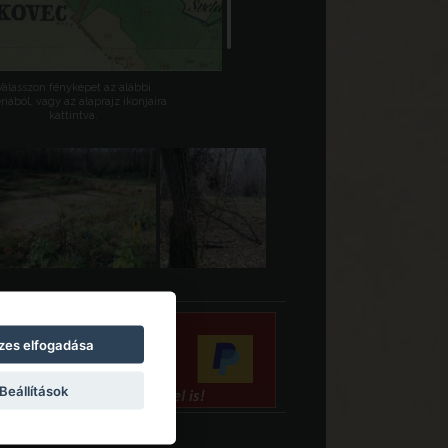
Válasszon fényképet az alábbi
riából, vagy az alaprajz ikonjaira
kattintva.
zes elfogadása
Beállítások