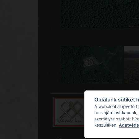
Oldalunk sütiket 
A weboldal alapvető f
hozzájárulást kapunk,
személyre szabott hir
készüléken.
Adatvédel