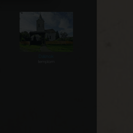
Dálnok
templom