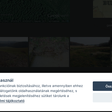
galé
használ
unkcióinak biztosításához, illetve amennyiben ehhez
Öss
 látogatóink oldalhasználatának megértéséhez, s
detések megjelenítéséhez sütiket tárolunk a
mi tájékoztató