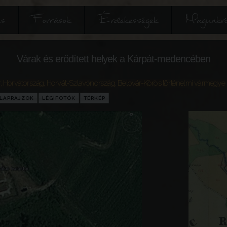
és
Források
Érdekességek
Magunkró
Várak és erődített helyek a Kárpát-medencében
r
,
Horvátország
,
Horvát-Szlavónország
,
Belovár-Körös történelmi vármegye
LAPRAJZOK
LÉGIFOTÓK
TÉRKÉP