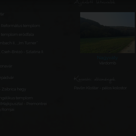
Ajánlott látnivalók
Vár
- Református templom
A templom erődfala
mbach II., „Im Turner”
Cseh-Brézó - Szlatina II.
Nagyváty
Várdomb
lonavár
Keresési előzmények
rpádvár
Pavlin Kloštar - pálos kolostor
- Zsibrica hegy
angélikus templom
(Majkpuszta) - Premontrei
g Romjai