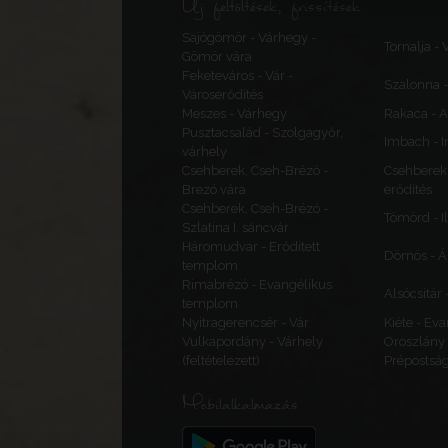
Új feltöltések, frissítések
Sajógömör - Várhegy -
Tornalja - 
Gömör vára
Feketeváros - Vár -
Szalonna 
Városerődítés
Meszes - Várhegy
Rakaca - 
Pusztacsalád - Szolgagyőr,
Imbach - I
várhely
Csehberek, Cseh-Brézó -
Csehberek, 
Brezó vára
erődítés
Csehberek, Cseh-Brézó -
Tömörd - I
Szlatina I. sáncvár
Háromudvar - Erődített
Dömös - Á
templom
Rimabrézó - Evangélikus
Alsócsitár 
templom
Nyitragerencsér - Vár
Kiéte - Ev
Vulkapordány - Várhely
Oroszlány 
(feltételezett)
Prépostsá
Mobilalkalmazás