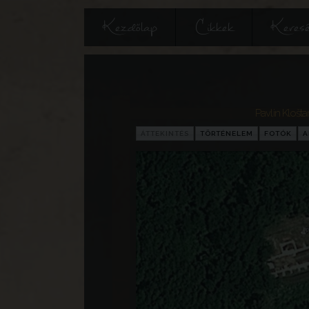
Kezdőlap
Cikkek
Keres
Pavlin Klošta
ÁTTEKINTÉS
TÖRTÉNELEM
FOTÓK
A