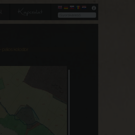
l
Kapcsolat
- pálos kolostor