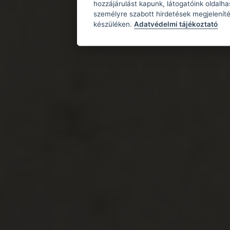
hozzájárulást kapunk, látogatóink oldalh
személyre szabott hirdetések megjeleníté
készüléken.
Adatvédelmi tájékoztató