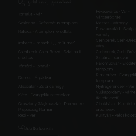
Új feltöltések, frissítések
Feketeváros - Vár -
Tornalja - Vár
Városerődítés
Szalonna - Református templom
Meszes - Várhegy
Pusztacsalád - Szolga
Rakaca - A templom erődfala
várhely
Csehberek, Cseh-Bréz
Imbach - Imbach II., „Im Turner”
vára
Csehberek, Cseh-Brézó - Szlatina II.
Csehberek, Cseh-Bréz
erődítés
Szlatina I. sáncvár
Háromudvar - Erődítet
Tömörd - Ilonavár
templom
Rimabrézó - Evangéli
Dömös - Árpádvár
templom
Alsócsitár - Zsibrica hegy
Nyitragerencsér - Vár
Vulkapordány - Várhe
Kiéte - Evangélikus templom
(feltételezett)
Oroszlány (Majkpuszta) - Premontrei
Cibakháza - Kiserőd, 
Prépostság Romjai
erődítések
Rezi - Vár
Kurityán - Pálos kolos
Mobilalkalmazás