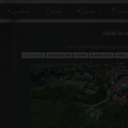
Kezdőlap
Cikkek
Keresés
Forrás
Várak és e
Mezőnyárád
,
Magyarország
,
Borso
ÁTTEKINTÉS
TÖRTÉNELEM
FOTÓK
ALAPRAJZOK
ÁBRÁ