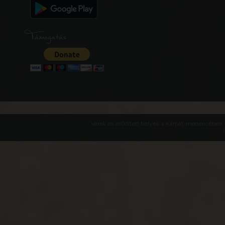
Támogatás
Várak és erődített helyek a Kárpát-medencében -