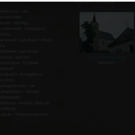
Ajánlott látnivalók
eketeváros - Vár -
ároserődítés
eszes - Várhegy
usztacsalád - Szolgagyőr,
árhely
sehberek, Cseh-Brézó - Brezó
ára
sehberek, Cseh-Brézó -
Turócszentgyörgy
zlatina I. sáncvár
templom
áromudvar - Erődített
emplom
imabrézó - Evangélikus
emplom
yitragerencsér - Vár
ulkapordány - Várhely
feltételezett)
ibakháza - Kiserőd, 1849-es
rődítések
urityán - Pálos kolostorrom