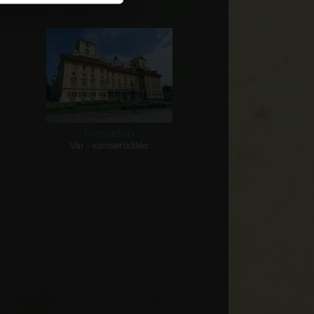
Kismarton
Vár - városerődítés