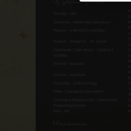
Új feltöltések, frissítések
F
Tornalja - Vár
V
Szalonna - Református templom
M
P
Rakaca - A templom erődfala
v
C
Imbach - Imbach II., „Im Turner”
v
Csehberek, Cseh-Brézó - Szlatina II.
C
erődítés
S
H
Tömörd - Ilonavár
t
R
Dömös - Árpádvár
t
Alsócsitár - Zsibrica hegy
N
V
Kiéte - Evangélikus templom
(
Oroszlány (Majkpuszta) - Premontrei
C
Prépostság Romjai
e
Rezi - Vár
K
Mobilalkalmazás