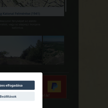
Válasszon fényképet az alábbi
riából, vagy az alaprajz ikonjaira
kattintva.
zes elfogadása
Beállítások