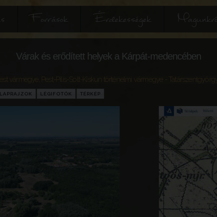
és
Források
Érdekességek
Magunkró
Várak és erődített helyek a Kárpát-medencében
est vármegye
,
Pest-Pilis-Solt-Kiskun történelmi vármegye
- Tatárszentgyörg
LAPRAJZOK
LÉGIFOTÓK
TÉRKÉP