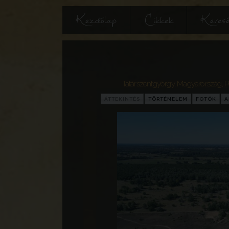
Kezdőlap
Cikkek
Keres
Tatárszentgyörgy
,
Magyarország
,
P
ÁTTEKINTÉS
TÖRTÉNELEM
FOTÓK
A