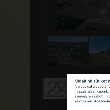
Oldalunk sütiket 
A weboldal alapvető f
hozzájárulást kapunk,
személyre szabott hir
készüléken.
Adatvédel