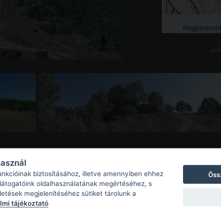
galé
használ
unkcióinak biztosításához, illetve amennyiben ehhez
Öss
 látogatóink oldalhasználatának megértéséhez, s
detések megjelenítéséhez sütiket tárolunk a
mi tájékoztató