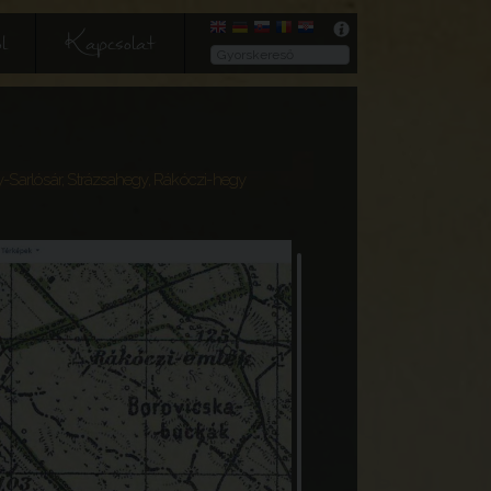
l
Kapcsolat
y-Sarlósár, Strázsahegy, Rákóczi-hegy