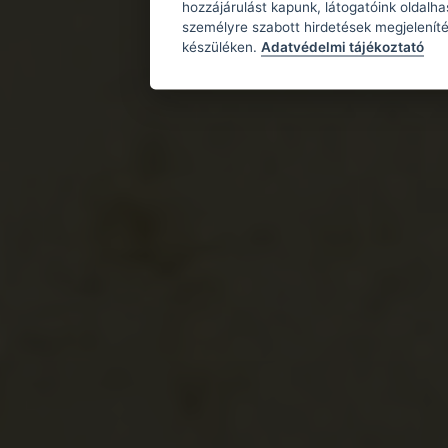
hozzájárulást kapunk, látogatóink oldalh
személyre szabott hirdetések megjeleníté
készüléken.
Adatvédelmi tájékoztató