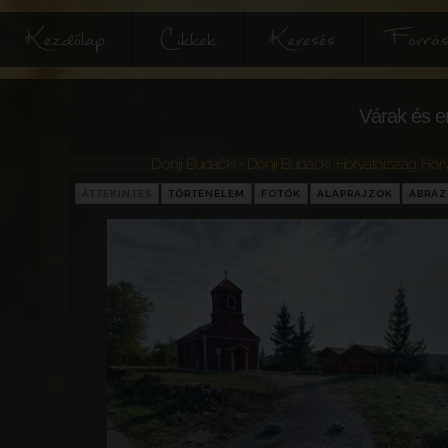
Kezdőlap
Cikkek
Keresés
Forrás
Várak és e
Donji Budački - Donji Budački
,
Horvátország
,
Hor
ÁTTEKINTÉS
TÖRTÉNELEM
FOTÓK
ALAPRAJZOK
ÁBRÁ