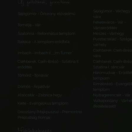
Új feltöltések, frissítések
Sajógömör - Várhegy 
Sajógömör - Őrtorony, elővédmű
vára
Feketeváros - Vár -
Tornalja - Vár
Városerődítés
Szalonna - Református templom
Meszes - Várhegy
Pusztacsalád - Szolga
Rakaca - A templom erődfala
várhely
Csehberek, Cseh-Bréz
Imbach - Imbach II., „Im Turner”
vára
Csehberek, Cseh-Brézó - Szlatina II.
Csehberek, Cseh-Bréz
erődítés
Szlatina I. sáncvár
Háromudvar - Erődítet
Tömörd - Ilonavár
templom
Rimabrézó - Evangéli
Dömös - Árpádvár
templom
Alsócsitár - Zsibrica hegy
Nyitragerencsér - Vár
Vulkapordány - Várhe
Kiéte - Evangélikus templom
(feltételezett)
Oroszlány (Majkpuszta) - Premontrei
Prépostság Romjai
Mobilalkalmazás