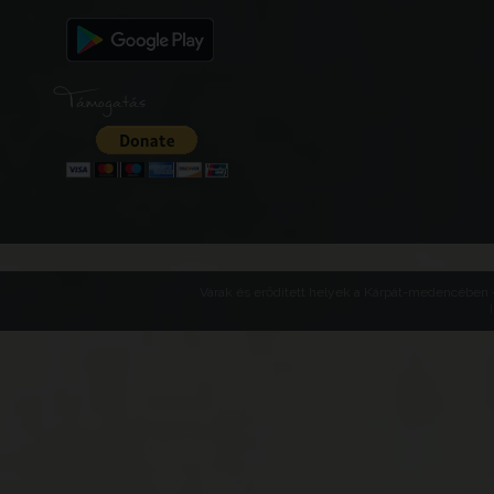
Támogatás
Várak és erődített helyek a Kárpát-medencében -