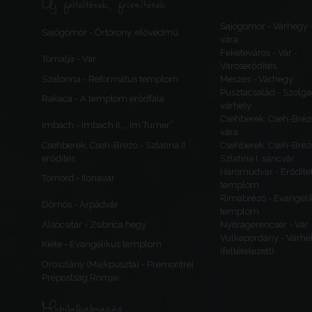
Új feltöltések, frissítések
Sajógömör - Várhegy 
Sajógömör - Őrtorony, elővédmű
vára
Feketeváros - Vár -
Tornalja - Vár
Városerődítés
Szalonna - Református templom
Meszes - Várhegy
Pusztacsalád - Szolga
Rakaca - A templom erődfala
várhely
Csehberek, Cseh-Bréz
Imbach - Imbach II., „Im Turner”
vára
Csehberek, Cseh-Brézó - Szlatina II.
Csehberek, Cseh-Bréz
erődítés
Szlatina I. sáncvár
Háromudvar - Erődítet
Tömörd - Ilonavár
templom
Rimabrézó - Evangéli
Dömös - Árpádvár
templom
Alsócsitár - Zsibrica hegy
Nyitragerencsér - Vár
Vulkapordány - Várhe
Kiéte - Evangélikus templom
(feltételezett)
Oroszlány (Majkpuszta) - Premontrei
Prépostság Romjai
Mobilalkalmazás