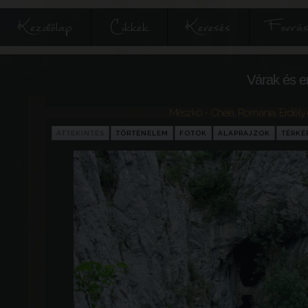
Kezdőlap
Cikkek
Keresés
Forrás
Várak és e
Mészkő - Cheia
,
Románia
,
Erdély
ÁTTEKINTÉS
TÖRTÉNELEM
FOTÓK
ALAPRAJZOK
TÉRKÉ