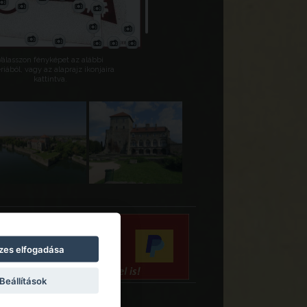
Válasszon fényképet az alábbi
riából, vagy az alaprajz ikonjaira
kattintva.
zes elfogadása
Beállítások