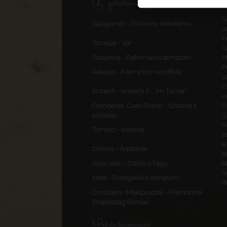
Új feltöltések, frissítések
S
Sajógömör - Őrtorony, elővédmű
v
F
Tornalja - Vár
V
Szalonna - Református templom
M
P
Rakaca - A templom erődfala
v
C
Imbach - Imbach II., „Im Turner”
v
Csehberek, Cseh-Brézó - Szlatina II.
C
erődítés
S
H
Tömörd - Ilonavár
t
R
Dömös - Árpádvár
t
Alsócsitár - Zsibrica hegy
N
V
Kiéte - Evangélikus templom
(
Oroszlány (Majkpuszta) - Premontrei
Prépostság Romjai
Mobilalkalmazás