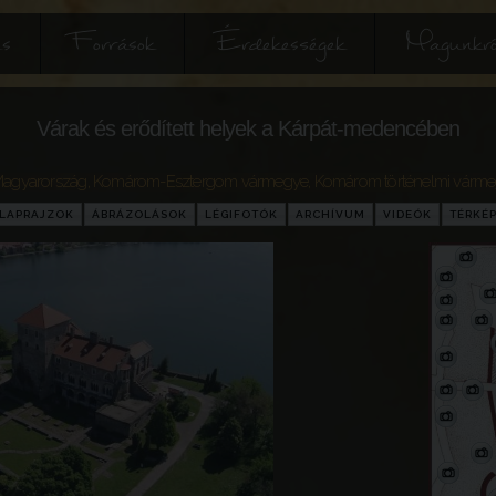
és
Források
Érdekességek
Magunkró
Várak és erődített helyek a Kárpát-medencében
agyarország
,
Komárom-Esztergom vármegye
,
Komárom történelmi várm
LAPRAJZOK
ÁBRÁZOLÁSOK
LÉGIFOTÓK
ARCHÍVUM
VIDEÓK
TÉRKÉ