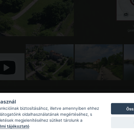
galé
használ
unkcióinak biztosításához, illetve amennyiben ehhez
Öss
 látogatóink oldalhasználatának megértéséhez, s
detések megjelenítéséhez sütiket tárolunk a
mi tájékoztató