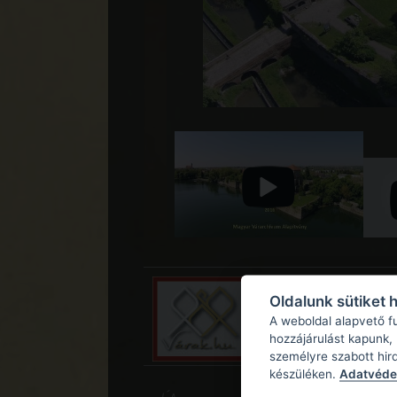
Oldalunk sütiket 
A weboldal alapvető f
hozzájárulást kapunk,
személyre szabott hir
készüléken.
Adatvédel