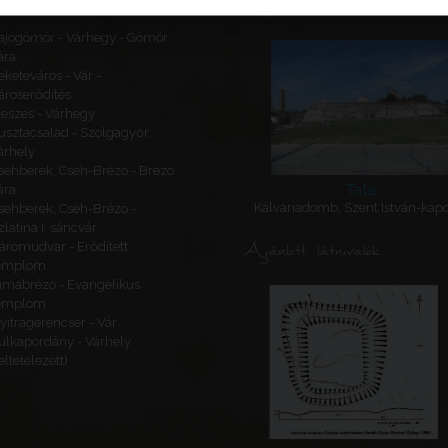
Kapcsolódó látnivalók
ajógömör - Várhegy - Gömör
ára
eketeváros - Vár -
ároserődítés
eszes - Várhegy
usztacsalád - Szolgagyőr,
árhely
sehberek, Cseh-Brézó - Brezó
Tata
ára
Kálváriadomb, Szent István-káp
sehberek, Cseh-Brézó -
zlatina I. sáncvár
Ajánlott látnivalók
áromudvar - Erődített
emplom
imabrézó - Evangélikus
emplom
yitragerencsér - Vár
ulkapordány - Várhely
feltételezett)