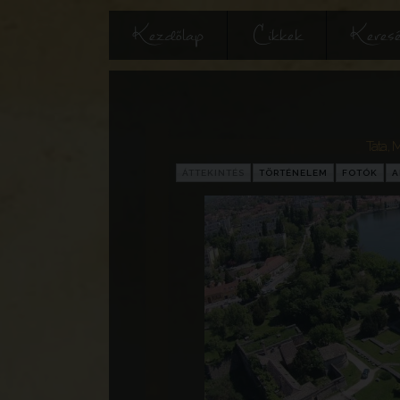
Kezdőlap
Cikkek
Keres
Tata
,
M
ÁTTEKINTÉS
TÖRTÉNELEM
FOTÓK
A