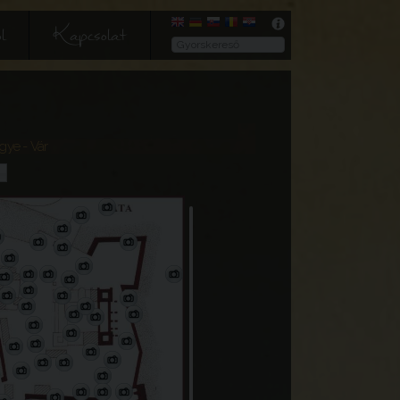
l
Kapcsolat
egye
- Vár
P