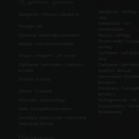
Új feltöltések, frissítések
Sajógömör - Várhegy 
Sajógömör - Őrtorony, elővédmű
vára
Feketeváros - Vár -
Tornalja - Vár
Városerődítés
Szalonna - Református templom
Meszes - Várhegy
Pusztacsalád - Szolga
Rakaca - A templom erődfala
várhely
Csehberek, Cseh-Bréz
Imbach - Imbach II., „Im Turner”
vára
Csehberek, Cseh-Brézó - Szlatina II.
Csehberek, Cseh-Bréz
erődítés
Szlatina I. sáncvár
Háromudvar - Erődítet
Tömörd - Ilonavár
templom
Rimabrézó - Evangéli
Dömös - Árpádvár
templom
Alsócsitár - Zsibrica hegy
Nyitragerencsér - Vár
Vulkapordány - Várhe
Kiéte - Evangélikus templom
(feltételezett)
Oroszlány (Majkpuszta) - Premontrei
Prépostság Romjai
Mobilalkalmazás