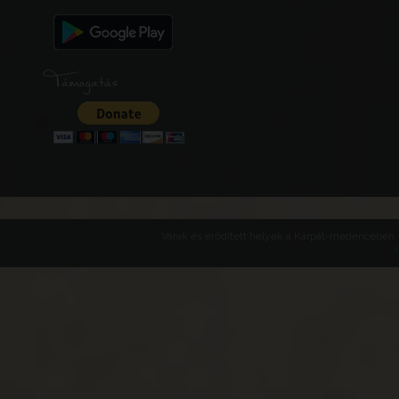
Támogatás
Várak és erődített helyek a Kárpát-medencében -