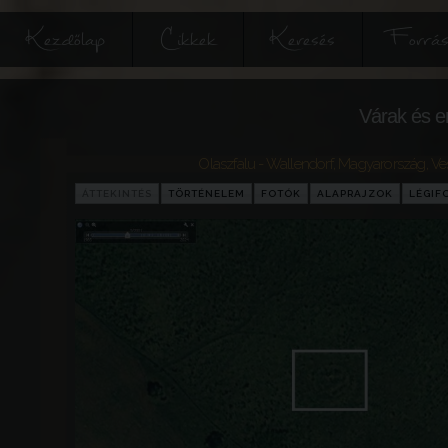
Kezdőlap
Cikkek
Keresés
Forrás
Várak és e
Olaszfalu - Wallendorf
,
Magyarország
,
Ve
ÁTTEKINTÉS
TÖRTÉNELEM
FOTÓK
ALAPRAJZOK
LÉGIF