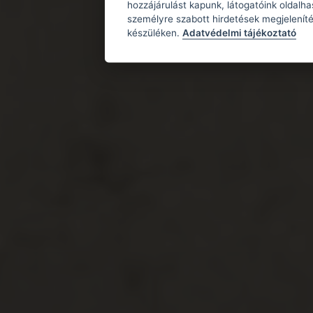
hozzájárulást kapunk, látogatóink oldalh
személyre szabott hirdetések megjeleníté
készüléken.
Adatvédelmi tájékoztató