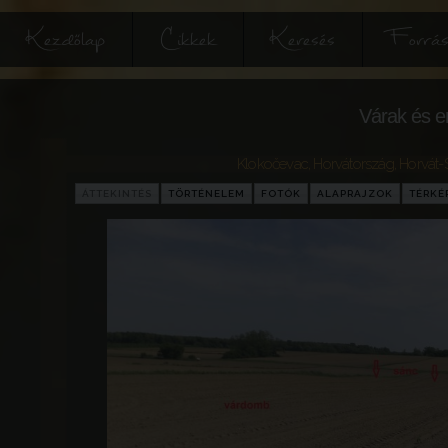
Kezdőlap
Cikkek
Keresés
Forrás
Várak és e
Klokočevac
,
Horvátország
,
Horvát-
ÁTTEKINTÉS
TÖRTÉNELEM
FOTÓK
ALAPRAJZOK
TÉRKÉ