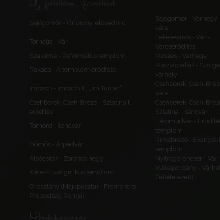
Új feltöltések, frissítések
Sajógömör - Várhegy 
Sajógömör - Őrtorony, elővédmű
vára
Feketeváros - Vár -
Tornalja - Vár
Városerődítés
Szalonna - Református templom
Meszes - Várhegy
Pusztacsalád - Szolga
Rakaca - A templom erődfala
várhely
Csehberek, Cseh-Bréz
Imbach - Imbach II., „Im Turner”
vára
Csehberek, Cseh-Brézó - Szlatina II.
Csehberek, Cseh-Bréz
erődítés
Szlatina I. sáncvár
Háromudvar - Erődítet
Tömörd - Ilonavár
templom
Rimabrézó - Evangéli
Dömös - Árpádvár
templom
Alsócsitár - Zsibrica hegy
Nyitragerencsér - Vár
Vulkapordány - Várhe
Kiéte - Evangélikus templom
(feltételezett)
Oroszlány (Majkpuszta) - Premontrei
Prépostság Romjai
Mobilalkalmazás