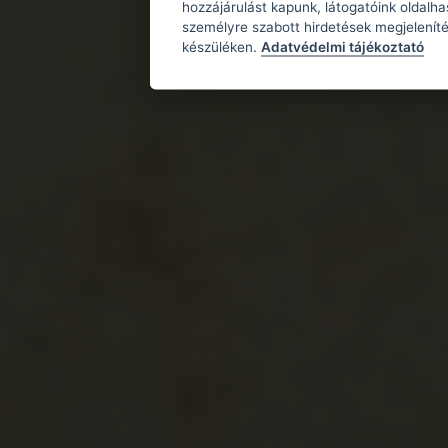
hozzájárulást kapunk, látogatóink oldalh
személyre szabott hirdetések megjeleníté
készüléken.
Adatvédelmi tájékoztató