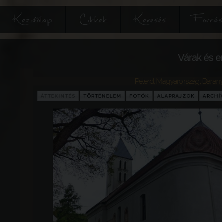
Kezdőlap
Cikkek
Keresés
Forrás
Várak és e
Peterd
,
Magyarország
,
Baran
ÁTTEKINTÉS
TÖRTÉNELEM
FOTÓK
ALAPRAJZOK
ARCH