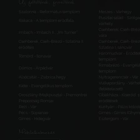
Új feltöltések, frissítések
Szalonna - Református templom
Meszes - Várhegy
Pusztacsalád - Szolga
Rakaca - A templom erődfala
várhely
Csehberek, Cseh-Bréz
Imbach - Imbach II., „Im Turner”
vára
Csehberek, Cseh-Brézó - Szlatina II.
Csehberek, Cseh-Bréz
erődítés
Szlatina I. sáncvár
Háromudvar - Erődítet
Tömörd - Ilonavár
templom
Rimabrézó - Evangéli
Dömös - Árpádvár
templom
Alsócsitár - Zsibrica hegy
Nyitragerencsér - Vár
Vulkapordány - Várhe
Kiéte - Evangélikus templom
(feltételezett)
Oroszlány (Majkpuszta) - Premontrei
Cibakháza - Kiserőd, 
Prépostság Romjai
erődítések
Rezi - Vár
Kurityán - Pálos kolos
Pécs - Sopianae
Gímes - Gímes (Ghyme
Gímes - Hidegvár
Esztergom - Vár
Mobilalkalmazás