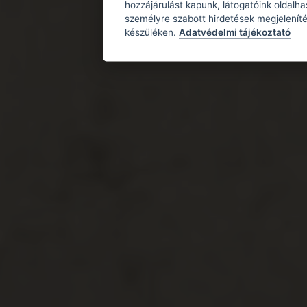
hozzájárulást kapunk, látogatóink oldalh
személyre szabott hirdetések megjeleníté
készüléken.
Adatvédelmi tájékoztató