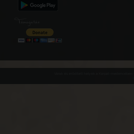
Támogatás
Várak és erődített helyek a Kárpát-medencében -