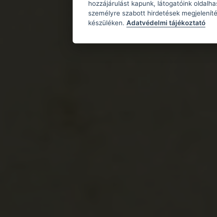
hozzájárulást kapunk, látogatóink oldalh
személyre szabott hirdetések megjeleníté
készüléken.
Adatvédelmi tájékoztató