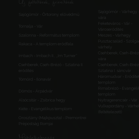
Új feltöltések, frissítések
Sajógömör - Várhegy 
Sajógömör - Őrtorony, elővédmű
vára
Feketeváros - Vár -
Tornalja - Vár
Városerődítés
Szalonna - Református templom
Meszes - Várhegy
Pusztacsalád - Szolga
Rakaca - A templom erődfala
várhely
Csehberek, Cseh-Bréz
Imbach - Imbach II., „Im Turner”
vára
Csehberek, Cseh-Brézó - Szlatina II.
Csehberek, Cseh-Bréz
erődítés
Szlatina I. sáncvár
Háromudvar - Erődítet
Tömörd - Ilonavár
templom
Rimabrézó - Evangéli
Dömös - Árpádvár
templom
Alsócsitár - Zsibrica hegy
Nyitragerencsér - Vár
Vulkapordány - Várhe
Kiéte - Evangélikus templom
(feltételezett)
Oroszlány (Majkpuszta) - Premontrei
Prépostság Romjai
Mobilalkalmazás