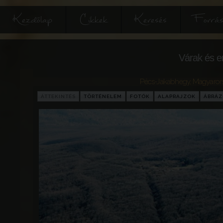
Kezdőlap
Cikkek
Keresés
Forrás
Várak és e
Pécs-Jakabhegy
,
Magyaror
ÁTTEKINTÉS
TÖRTÉNELEM
FOTÓK
ALAPRAJZOK
ÁBRÁ