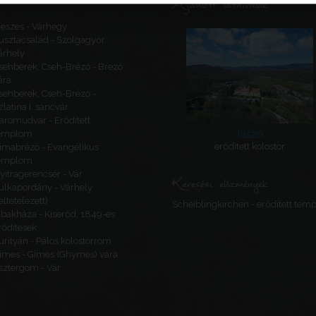
Ajánlott látnivalók
eszes - Várhegy
usztacsalád - Szolgagyőr,
árhely
sehberek, Cseh-Brézó - Brezó
ára
sehberek, Cseh-Brézó -
zlatina I. sáncvár
áromudvar - Erődített
Jászó
emplom
erődített kolostor
imabrézó - Evangélikus
emplom
yitragerencsér - Vár
Keresési előzmények
ulkapordány - Várhely
feltételezett)
Scheiblingkirchen - erődített tem
ibakháza - Kiserőd, 1849-es
rődítések
urityán - Pálos kolostorrom
ímes - Gímes (Ghymes) vára
sztergom - Vár