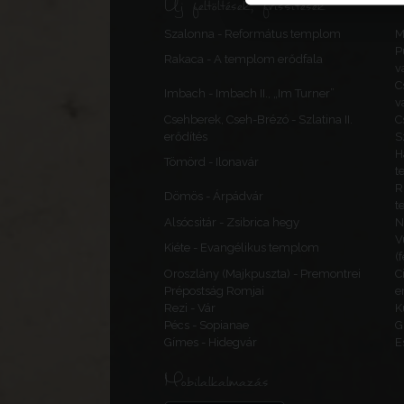
Új feltöltések, frissítések
Szalonna - Református templom
M
P
Rakaca - A templom erődfala
v
C
Imbach - Imbach II., „Im Turner”
v
Csehberek, Cseh-Brézó - Szlatina II.
C
erődítés
S
H
Tömörd - Ilonavár
t
R
Dömös - Árpádvár
t
Alsócsitár - Zsibrica hegy
N
V
Kiéte - Evangélikus templom
(
Oroszlány (Majkpuszta) - Premontrei
C
Prépostság Romjai
e
Rezi - Vár
K
Pécs - Sopianae
G
Gímes - Hidegvár
E
Mobilalkalmazás