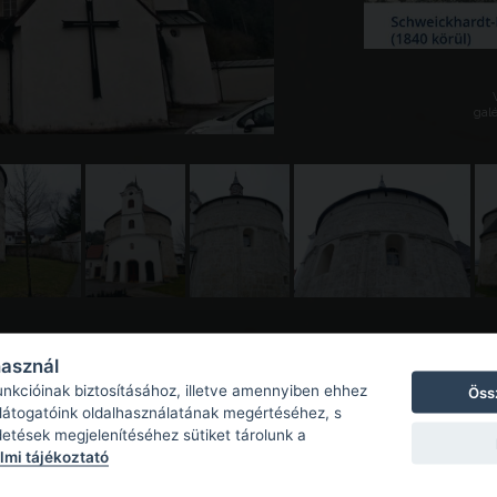
galé
használ
unkcióinak biztosításához, illetve amennyiben ehhez
Öss
 látogatóink oldalhasználatának megértéséhez, s
detések megjelenítéséhez sütiket tárolunk a
mi tájékoztató