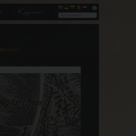
l
Kapcsolat
ett templom