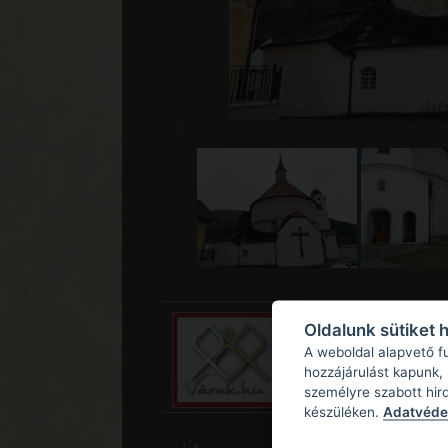
Oldalunk sütiket 
A weboldal alapvető f
hozzájárulást kapunk,
személyre szabott hir
készüléken.
Adatvédel