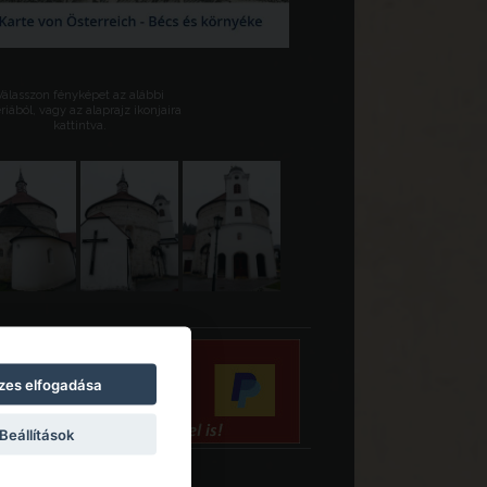
Válasszon fényképet az alábbi
riából, vagy az alaprajz ikonjaira
kattintva.
zes elfogadása
Beállítások