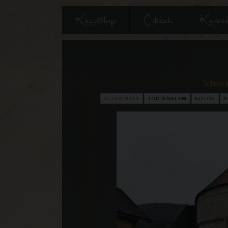
Kezdőlap
Cikkek
Keres
Scheibl
ÁTTEKINTÉS
TÖRTÉNELEM
FOTÓK
A