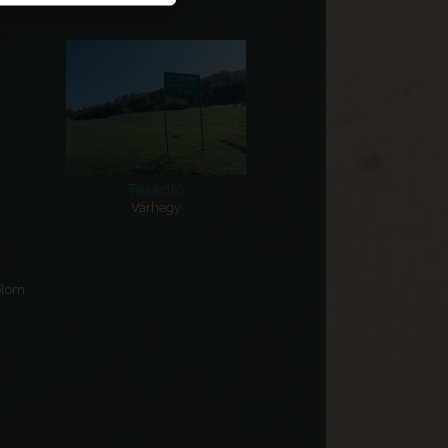
Tasádfő
Várhegy
plom