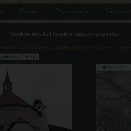
és
Források
Érdekességek
Magunkró
Várak és erődített helyek a Kárpát-medencében
ingkirchen
,
Ausztria
,
Alsó-Ausztria
,
Határon túli történelmi vármegye
- erődít
LAPRAJZOK
TÉRKÉP