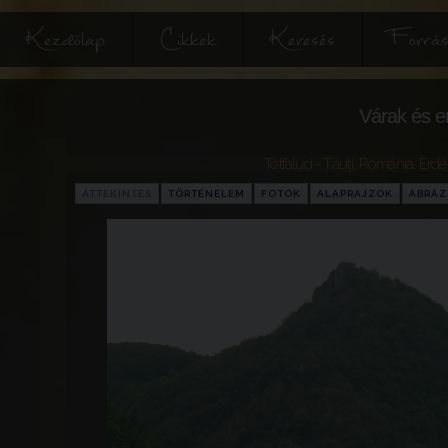
Kezdőlap
Cikkek
Keresés
Forrás
Várak és e
Tótfalud - Tăuţi
,
Románia
,
Erdé
ÁTTEKINTÉS
TÖRTÉNELEM
FOTÓK
ALAPRAJZOK
ÁBRÁ