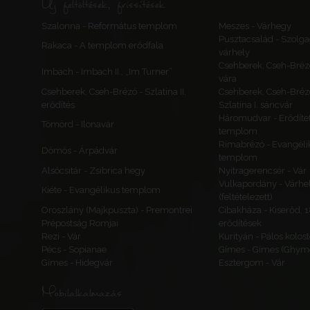
Új feltöltések, frissítések
Szalonna - Református templom
Meszes - Várhegy
Pusztacsalád - Szolga
Rakaca - A templom erődfala
várhely
Csehberek, Cseh-Bréz
Imbach - Imbach II., „Im Turner”
vára
Csehberek, Cseh-Brézó - Szlatina II.
Csehberek, Cseh-Bréz
erődítés
Szlatina I. sáncvár
Háromudvar - Erődítet
Tömörd - Ilonavár
templom
Rimabrézó - Evangéli
Dömös - Árpádvár
templom
Alsócsitár - Zsibrica hegy
Nyitragerencsér - Vár
Vulkapordány - Várhe
Kiéte - Evangélikus templom
(feltételezett)
Oroszlány (Majkpuszta) - Premontrei
Cibakháza - Kiserőd, 
Prépostság Romjai
erődítések
Rezi - Vár
Kurityán - Pálos kolos
Pécs - Sopianae
Gímes - Gímes (Ghyme
Gímes - Hidegvár
Esztergom - Vár
Mobilalkalmazás