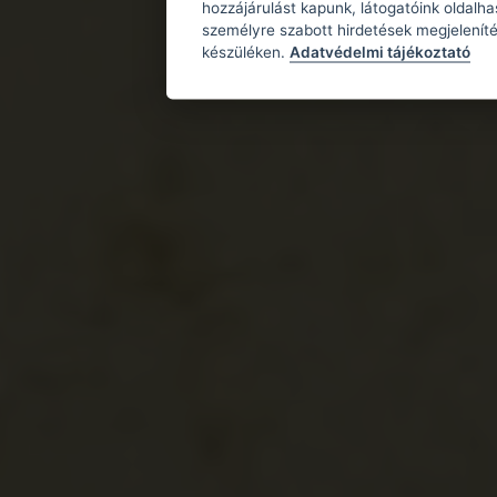
hozzájárulást kapunk, látogatóink oldalh
személyre szabott hirdetések megjeleníté
készüléken.
Adatvédelmi tájékoztató