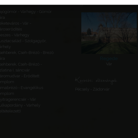
Ajánlott látnivalók
ajógömör - Várhegy - Gömör
ára
eketeváros - Vár -
ároserődítés
eszes - Várhegy
usztacsalád - Szolgagyőr,
árhely
sehberek, Cseh-Brézó - Brezó
Regede
ára
Vár
sehberek, Cseh-Brézó -
zlatina I. sáncvár
áromudvar - Erődített
Keresési előzmények
emplom
imabrézó - Evangélikus
Pécsely - Zádorvár
emplom
yitragerencsér - Vár
ulkapordány - Várhely
feltételezett)