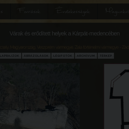
és
Források
Érdekességek
Magunkró
Várak és erődített helyek a Kárpát-medencében
csely
,
Magyarország
,
Veszprém vármegye
,
Zala történelmi vármegye
- Zád
LAPRAJZOK
ÁBRÁZOLÁSOK
LÉGIFOTÓK
ARCHÍVUM
TÉRKÉP