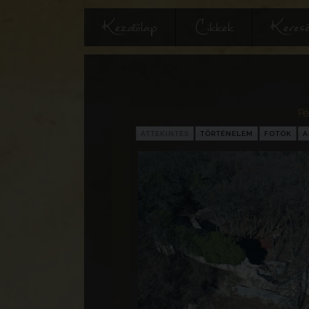
Kezdőlap
Cikkek
Keres
Pé
ÁTTEKINTÉS
TÖRTÉNELEM
FOTÓK
A