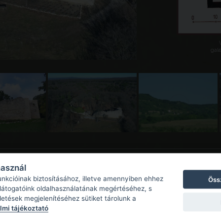
galé
használ
unkcióinak biztosításához, illetve amennyiben ehhez
Öss
 látogatóink oldalhasználatának megértéséhez, s
detések megjelenítéséhez sütiket tárolunk a
mi tájékoztató