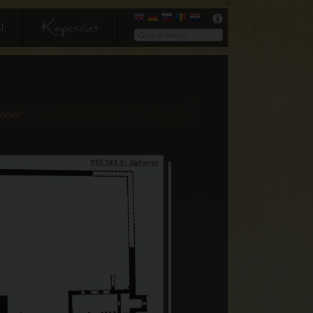
l
Kapcsolat
orvár