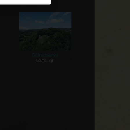
Gölnicbánya
Gölnic, vár