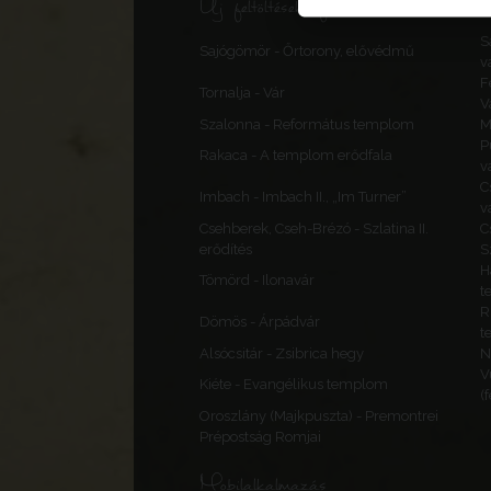
Új feltöltések, frissítések
S
Sajógömör - Őrtorony, elővédmű
v
F
Tornalja - Vár
V
Szalonna - Református templom
M
P
Rakaca - A templom erődfala
v
C
Imbach - Imbach II., „Im Turner”
v
Csehberek, Cseh-Brézó - Szlatina II.
C
erődítés
S
H
Tömörd - Ilonavár
t
R
Dömös - Árpádvár
t
Alsócsitár - Zsibrica hegy
N
V
Kiéte - Evangélikus templom
(
Oroszlány (Majkpuszta) - Premontrei
Prépostság Romjai
Mobilalkalmazás