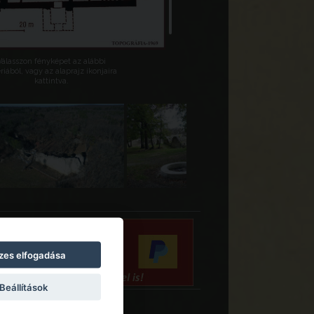
Válasszon fényképet az alábbi
riából, vagy az alaprajz ikonjaira
kattintva.
zes elfogadása
Beállítások