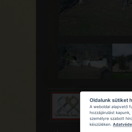
Oldalunk sütiket 
A weboldal alapvető f
hozzájárulást kapunk,
személyre szabott hir
készüléken.
Adatvédel