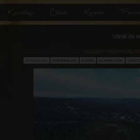
Kezdőlap
Cikkek
Keresés
Forrás
Várak és e
Sajógalgóc
,
Magyarország
,
Bo
ÁTTEKINTÉS
TÖRTÉNELEM
FOTÓK
ALAPRAJZOK
LÉGIF