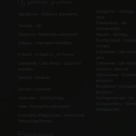
Új feltöltések, frissítések
Sajógömör - Várhegy 
Sajógömör - Őrtorony, elővédmű
vára
Feketeváros - Vár -
Tornalja - Vár
Városerődítés
Szalonna - Református templom
Meszes - Várhegy
Pusztacsalád - Szolga
Rakaca - A templom erődfala
várhely
Csehberek, Cseh-Bréz
Imbach - Imbach II., „Im Turner”
vára
Csehberek, Cseh-Brézó - Szlatina II.
Csehberek, Cseh-Bréz
erődítés
Szlatina I. sáncvár
Háromudvar - Erődítet
Tömörd - Ilonavár
templom
Rimabrézó - Evangéli
Dömös - Árpádvár
templom
Alsócsitár - Zsibrica hegy
Nyitragerencsér - Vár
Vulkapordány - Várhe
Kiéte - Evangélikus templom
(feltételezett)
Oroszlány (Majkpuszta) - Premontrei
Prépostság Romjai
Mobilalkalmazás