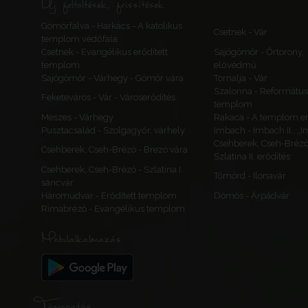
Új feltöltések, frissítések
Gömörfalva - Harkács - A katolikus
Csetnek - Vár
templom védőfala
Csetnek - Evangélikus erődített
Sajógömör - Őrtorony,
templom
elővédmű
Sajógömör - Várhegy - Gömör vára
Tornalja - Vár
Szalonna - Református
Feketeváros - Vár - Városerődítés
templom
Meszes - Várhegy
Rakaca - A templom er
Pusztacsalád - Szolgagyőr, várhely
Imbach - Imbach II., „I
Csehberek, Cseh-Brézó
Csehberek, Cseh-Brézó - Brezó vára
Szlatina II. erődítés
Csehberek, Cseh-Brézó - Szlatina I.
Tömörd - Ilonavár
sáncvár
Háromudvar - Erődített templom
Dömös - Árpádvár
Rimabrézó - Evangélikus templom
Mobilalkalmazás
Támogatás