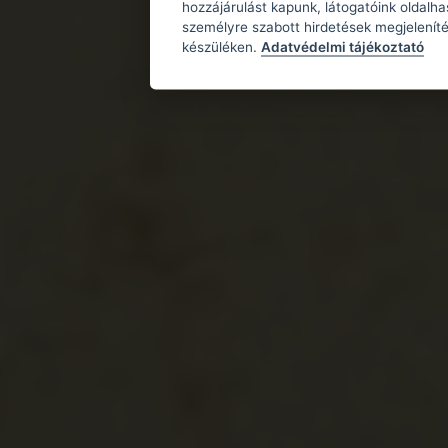
hozzájárulást kapunk, látogatóink oldalh
személyre szabott hirdetések megjeleníté
készüléken.
Adatvédelmi tájékoztató