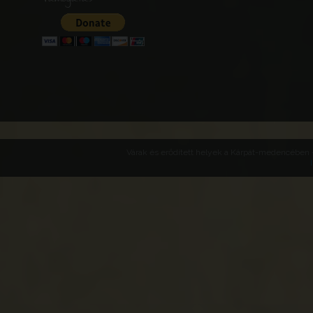
Várak és erődített helyek a Kárpát-medencében -