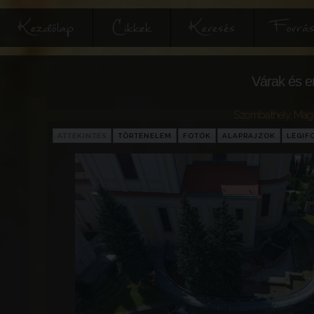
Kezdőlap
Cikkek
Keresés
Forrás
Várak és e
Szombathely
,
Mag
ÁTTEKINTÉS
TÖRTÉNELEM
FOTÓK
ALAPRAJZOK
LÉGIF