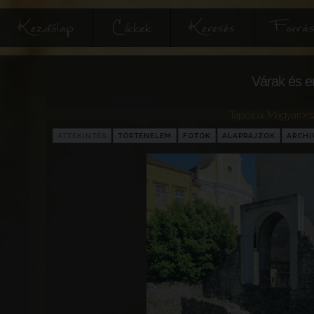
Kezdőlap
Cikkek
Keresés
Forrás
Várak és e
Tapolca
,
Magyarors
ÁTTEKINTÉS
TÖRTÉNELEM
FOTÓK
ALAPRAJZOK
ARCH