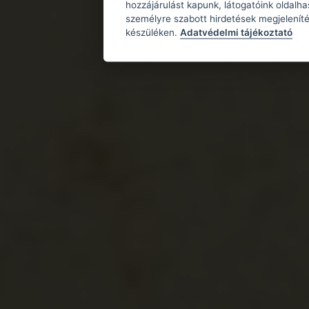
hozzájárulást kapunk, látogatóink oldalh
személyre szabott hirdetések megjeleníté
készüléken.
Adatvédelmi tájékoztató