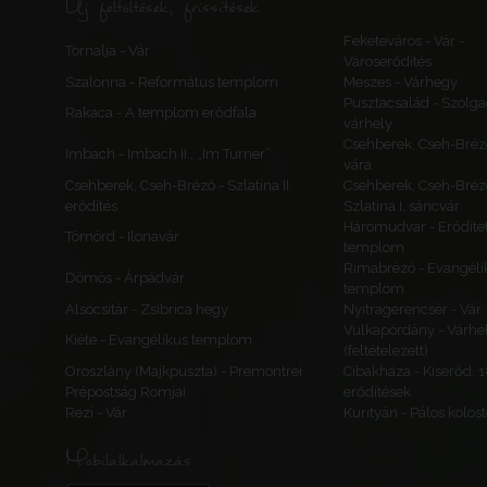
Új feltöltések, frissítések
Feketeváros - Vár -
Tornalja - Vár
Városerődítés
Szalonna - Református templom
Meszes - Várhegy
Pusztacsalád - Szolga
Rakaca - A templom erődfala
várhely
Csehberek, Cseh-Bréz
Imbach - Imbach II., „Im Turner”
vára
Csehberek, Cseh-Brézó - Szlatina II.
Csehberek, Cseh-Bréz
erődítés
Szlatina I. sáncvár
Háromudvar - Erődítet
Tömörd - Ilonavár
templom
Rimabrézó - Evangéli
Dömös - Árpádvár
templom
Alsócsitár - Zsibrica hegy
Nyitragerencsér - Vár
Vulkapordány - Várhe
Kiéte - Evangélikus templom
(feltételezett)
Oroszlány (Majkpuszta) - Premontrei
Cibakháza - Kiserőd, 
Prépostság Romjai
erődítések
Rezi - Vár
Kurityán - Pálos kolos
Mobilalkalmazás