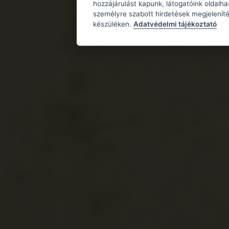
hozzájárulást kapunk, látogatóink oldalh
személyre szabott hirdetések megjeleníté
készüléken.
Adatvédelmi tájékoztató