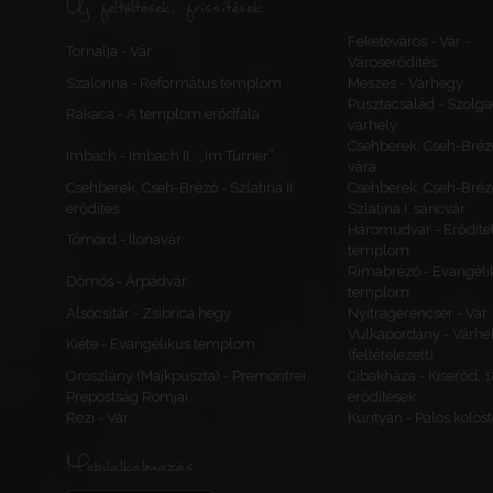
Új feltöltések, frissítések
Feketeváros - Vár -
Tornalja - Vár
Városerődítés
Szalonna - Református templom
Meszes - Várhegy
Pusztacsalád - Szolga
Rakaca - A templom erődfala
várhely
Csehberek, Cseh-Bréz
Imbach - Imbach II., „Im Turner”
vára
Csehberek, Cseh-Brézó - Szlatina II.
Csehberek, Cseh-Bréz
erődítés
Szlatina I. sáncvár
Háromudvar - Erődítet
Tömörd - Ilonavár
templom
Rimabrézó - Evangéli
Dömös - Árpádvár
templom
Alsócsitár - Zsibrica hegy
Nyitragerencsér - Vár
Vulkapordány - Várhe
Kiéte - Evangélikus templom
(feltételezett)
Oroszlány (Majkpuszta) - Premontrei
Cibakháza - Kiserőd, 
Prépostság Romjai
erődítések
Rezi - Vár
Kurityán - Pálos kolos
Mobilalkalmazás