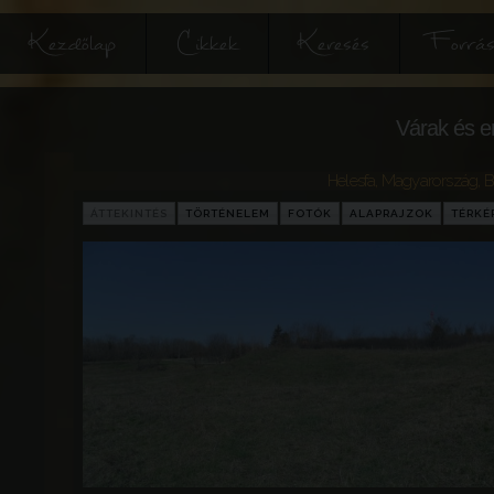
Kezdőlap
Cikkek
Keresés
Forrás
Várak és e
Helesfa
,
Magyarország
,
B
ÁTTEKINTÉS
TÖRTÉNELEM
FOTÓK
ALAPRAJZOK
TÉRKÉ