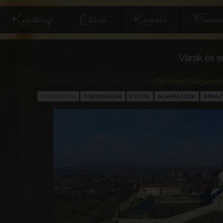
Kezdőlap
Cikkek
Keresés
Forrás
Várak és e
Pécsvárad
,
Magyarors
ÁTTEKINTÉS
TÖRTÉNELEM
FOTÓK
ALAPRAJZOK
ÁBRÁ