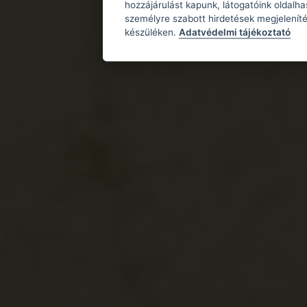
hozzájárulást kapunk, látogatóink oldalh
személyre szabott hirdetések megjeleníté
készüléken.
Adatvédelmi tájékoztató