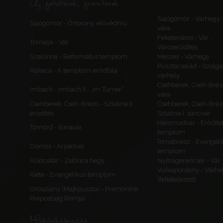
Új feltöltések, frissítések
Sajógömör - Várhegy 
Sajógömör - Őrtorony, elővédmű
vára
Feketeváros - Vár -
Tornalja - Vár
Városerődítés
Szalonna - Református templom
Meszes - Várhegy
Pusztacsalád - Szolga
Rakaca - A templom erődfala
várhely
Csehberek, Cseh-Bréz
Imbach - Imbach II., „Im Turner”
vára
Csehberek, Cseh-Brézó - Szlatina II.
Csehberek, Cseh-Bréz
erődítés
Szlatina I. sáncvár
Háromudvar - Erődítet
Tömörd - Ilonavár
templom
Rimabrézó - Evangéli
Dömös - Árpádvár
templom
Alsócsitár - Zsibrica hegy
Nyitragerencsér - Vár
Vulkapordány - Várhe
Kiéte - Evangélikus templom
(feltételezett)
Oroszlány (Majkpuszta) - Premontrei
Prépostság Romjai
Mobilalkalmazás