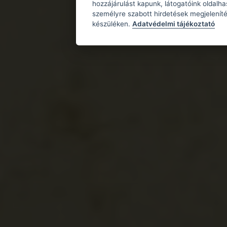
hozzájárulást kapunk, látogatóink oldalh
személyre szabott hirdetések megjeleníté
készüléken.
Adatvédelmi tájékoztató