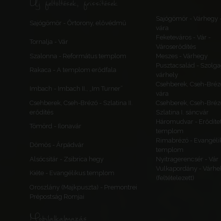
Új feltöltések, frissítések
Sajógömör - Várhegy 
Sajógömör - Őrtorony, elővédmű
vára
Feketeváros - Vár -
Tornalja - Vár
Városerődítés
Szalonna - Református templom
Meszes - Várhegy
Pusztacsalád - Szolga
Rakaca - A templom erődfala
várhely
Csehberek, Cseh-Bréz
Imbach - Imbach II., „Im Turner”
vára
Csehberek, Cseh-Brézó - Szlatina II.
Csehberek, Cseh-Bréz
erődítés
Szlatina I. sáncvár
Háromudvar - Erődítet
Tömörd - Ilonavár
templom
Rimabrézó - Evangéli
Dömös - Árpádvár
templom
Alsócsitár - Zsibrica hegy
Nyitragerencsér - Vár
Vulkapordány - Várhe
Kiéte - Evangélikus templom
(feltételezett)
Oroszlány (Majkpuszta) - Premontrei
Prépostság Romjai
Mobilalkalmazás