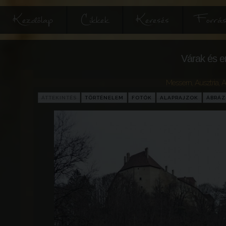
Kezdőlap
Cikkek
Keresés
Forrás
Várak és e
Messern
,
Ausztria
,
A
ÁTTEKINTÉS
TÖRTÉNELEM
FOTÓK
ALAPRAJZOK
ÁBRÁ