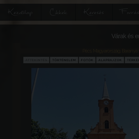
Kezdőlap
Cikkek
Keresés
Forrás
Várak és e
Pécs
,
Magyarország
,
Baranya
ÁTTEKINTÉS
TÖRTÉNELEM
FOTÓK
ALAPRAJZOK
TÉRKÉ