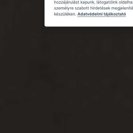
hozzájárulást kapunk, látogatóink oldalh
személyre szabott hirdetések megjeleníté
készüléken.
Adatvédelmi tájékoztató