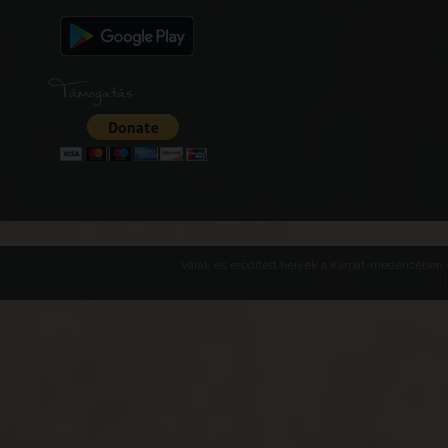
Támogatás
Várak és erődített helyek a Kárpát-medencében -