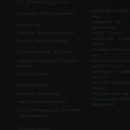
Új feltöltések, frissítések
Sajógömör - Várhegy 
Sajógömör - Őrtorony, elővédmű
vára
Feketeváros - Vár -
Tornalja - Vár
Városerődítés
Szalonna - Református templom
Meszes - Várhegy
Pusztacsalád - Szolga
Rakaca - A templom erődfala
várhely
Csehberek, Cseh-Bréz
Imbach - Imbach II., „Im Turner”
vára
Csehberek, Cseh-Brézó - Szlatina II.
Csehberek, Cseh-Bréz
erődítés
Szlatina I. sáncvár
Háromudvar - Erődítet
Tömörd - Ilonavár
templom
Rimabrézó - Evangéli
Dömös - Árpádvár
templom
Alsócsitár - Zsibrica hegy
Nyitragerencsér - Vár
Vulkapordány - Várhe
Kiéte - Evangélikus templom
(feltételezett)
Oroszlány (Majkpuszta) - Premontrei
Prépostság Romjai
Mobilalkalmazás