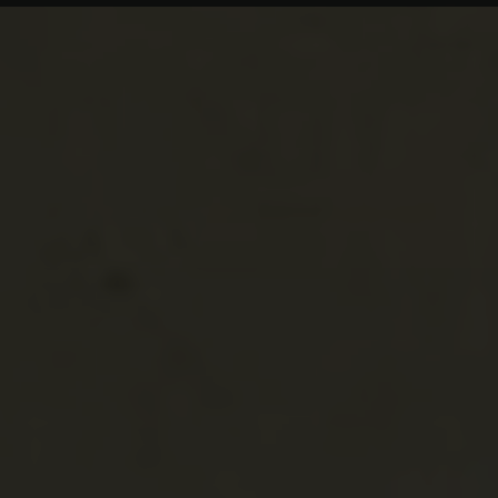
Pécs
Tettye - Mindens
templom
Magyarország
Baranya vármegy
Baranya
Pécs
Vár
Magyarország
Baranya vármegy
Baranya