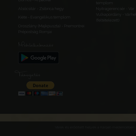
templom
Baranya
Alsócsitár - Zsibrica hegy
Nyitragerencsér - Vár
Vulkapordány - Várhe
Kiéte - Evangélikus templom
(feltételezett)
Oroszlány (Majkpuszta) - Premontrei
Prépostság Romjai
Pécs
Mobilalkalmazás
Szent Ágoston-
Magyarország
Baranya vármegy
Baranya
Támogatás
Pécs
Szent László kar
kolostor
Magyarország
Baranya vármegy
Várak és erődített helyek a Kárpát-medencében -
Baranya