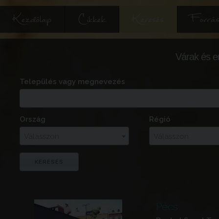
Kezdőlap
Cikkek
Keresés
Forrás
Várak és e
Település vagy megnevezés
Ország
Régió
Válasszon
Válasszon
Pécs