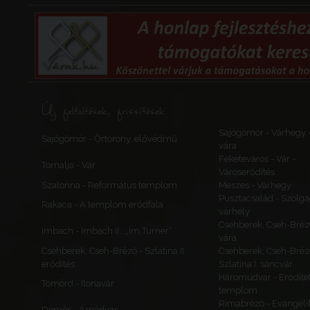
Baranya vármegy
Baranya
Pécs
Új feltöltések, frissítések
Málom - Szent Jó
templom
Sajógömör - Várhegy 
Magyarország
Sajógömör - Őrtorony, elővédmű
vára
Baranya vármegy
Feketeváros - Vár -
Baranya
Tornalja - Vár
Városerődítés
Szalonna - Református templom
Meszes - Várhegy
Pusztacsalád - Szolga
Rakaca - A templom erődfala
várhely
Pécs
Csehberek, Cseh-Bréz
Imbach - Imbach II., „Im Turner”
vára
Püspökvár (belső 
Csehberek, Cseh-Brézó - Szlatina II.
Csehberek, Cseh-Bréz
Székesegyház (S
erődítés
Szlatina I. sáncvár
Péter- és Szent P
Háromudvar - Erődítet
Bazilika)
Tömörd - Ilonavár
templom
Magyarország
Rimabrézó - Evangéli
Baranya vármegy
Dömös - Árpádvár