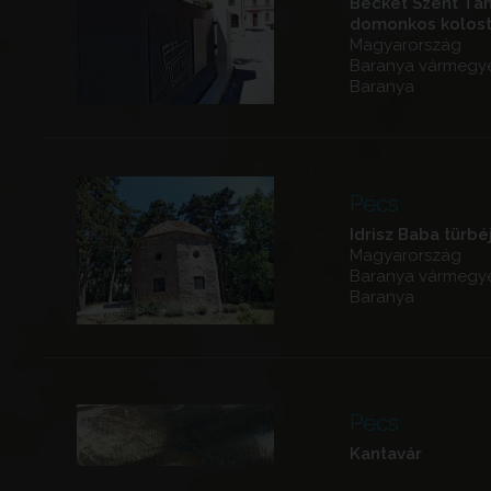
Becket Szent Ta
domonkos kolost
Magyarország
Baranya vármegy
Baranya
Pécs
Idrisz Baba türbé
Magyarország
Baranya vármegy
Baranya
Pécs
Kantavár
Magyarország