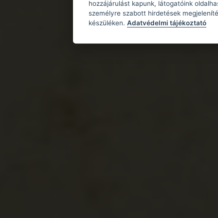
hozzájárulást kapunk, látogatóink oldalh
személyre szabott hirdetések megjeleníté
készüléken.
Adatvédelmi tájékoztató