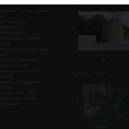
Kapcsolódó látnivalók
ajógömör - Várhegy - Gömör
ára
eketeváros - Vár -
ároserődítés
eszes - Várhegy
usztacsalád - Szolgagyőr,
árhely
sehberek, Cseh-Brézó - Brezó
Pécs
ára
Vár
sehberek, Cseh-Brézó -
zlatina I. sáncvár
Ajánlott látnivalók
áromudvar - Erődített
emplom
imabrézó - Evangélikus
emplom
yitragerencsér - Vár
ulkapordány - Várhely
feltételezett)
Viškovci-Viskolc
Gradina