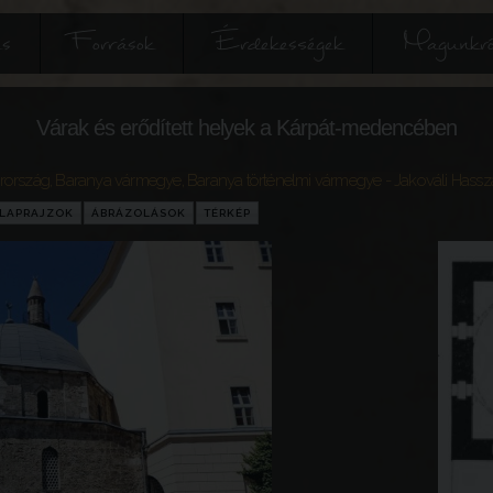
és
Források
Érdekességek
Magunkró
Várak és erődített helyek a Kárpát-medencében
rország
,
Baranya vármegye
,
Baranya történelmi vármegye
- Jakováli Hass
LAPRAJZOK
ÁBRÁZOLÁSOK
TÉRKÉP