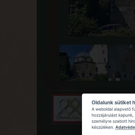
Oldalunk sütiket 
A weboldal alapvető f
hozzájárulást kapunk,
személyre szabott hir
készüléken.
Adatvédel