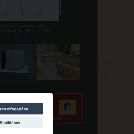
Válasszon fényképet az alábbi
riából, vagy az alaprajz ikonjaira
kattintva.
zes elfogadása
Beállítások