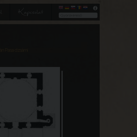
l
Kapcsolat
zán Pasa dzsámi