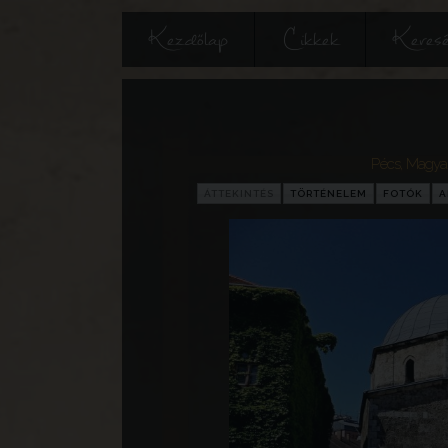
Kezdőlap
Cikkek
Keres
Pécs
,
Magya
ÁTTEKINTÉS
TÖRTÉNELEM
FOTÓK
A