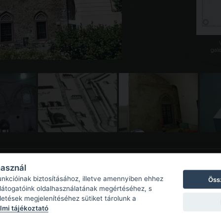
galé
használ
unkcióinak biztosításához, illetve amennyiben ehhez
Öss
 látogatóink oldalhasználatának megértéséhez, s
detések megjelenítéséhez sütiket tárolunk a
mi tájékoztató