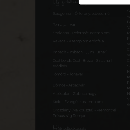
Új feltöltések, frissítések
S
Sajógömör - Őrtorony, elővédmű
v
F
Tornalja - Vár
V
Szalonna - Református templom
M
P
Rakaca - A templom erődfala
v
C
Imbach - Imbach II., „Im Turner”
v
Csehberek, Cseh-Brézó - Szlatina II.
C
erődítés
S
H
Tömörd - Ilonavár
t
R
Dömös - Árpádvár
t
Alsócsitár - Zsibrica hegy
N
V
Kiéte - Evangélikus templom
(
Oroszlány (Majkpuszta) - Premontrei
Prépostság Romjai
Mobilalkalmazás