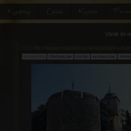
Kezdőlap
Cikkek
Keresés
Forrás
Várak és e
Pécs
,
Magyarország
,
Baranya vármegye
,
Baranya tört
ÁTTEKINTÉS
TÖRTÉNELEM
FOTÓK
ALAPRAJZOK
TÉRKÉ