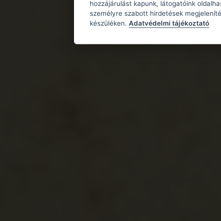
hozzájárulást kapunk, látogatóink oldalh
személyre szabott hirdetések megjeleníté
készüléken.
Adatvédelmi tájékoztató