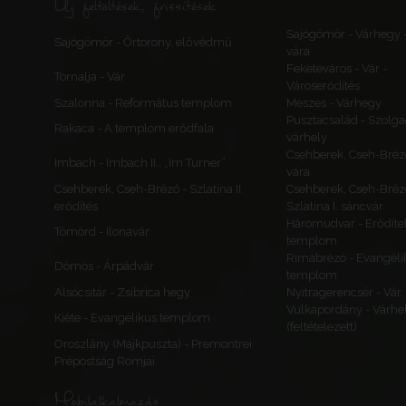
Új feltöltések, frissítések
Sajógömör - Várhegy 
Sajógömör - Őrtorony, elővédmű
vára
Feketeváros - Vár -
Tornalja - Vár
Városerődítés
Szalonna - Református templom
Meszes - Várhegy
Pusztacsalád - Szolga
Rakaca - A templom erődfala
várhely
Csehberek, Cseh-Bréz
Imbach - Imbach II., „Im Turner”
vára
Csehberek, Cseh-Brézó - Szlatina II.
Csehberek, Cseh-Bréz
erődítés
Szlatina I. sáncvár
Háromudvar - Erődítet
Tömörd - Ilonavár
templom
Rimabrézó - Evangéli
Dömös - Árpádvár
templom
Alsócsitár - Zsibrica hegy
Nyitragerencsér - Vár
Vulkapordány - Várhe
Kiéte - Evangélikus templom
(feltételezett)
Oroszlány (Majkpuszta) - Premontrei
Prépostság Romjai
Mobilalkalmazás