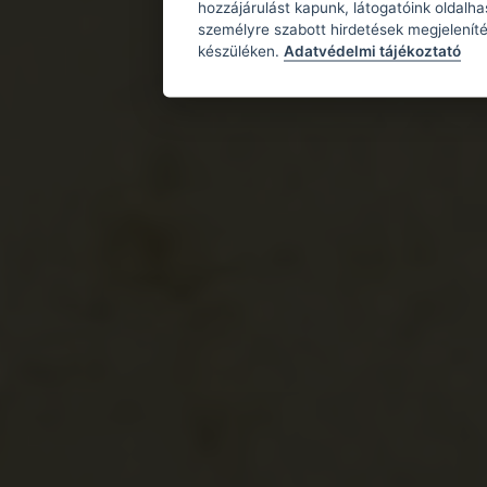
hozzájárulást kapunk, látogatóink oldalh
személyre szabott hirdetések megjeleníté
készüléken.
Adatvédelmi tájékoztató