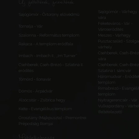
Új feltöltések, frissítések
Sajógömör - Várhegy 
Sajógömör - Őrtorony, elővédmű
vára
Feketeváros - Vár -
Tornalja - Vár
Városerődítés
Szalonna - Református templom
Meszes - Várhegy
Pusztacsalád - Szolga
Rakaca - A templom erődfala
várhely
Csehberek, Cseh-Bréz
Imbach - Imbach II., „Im Turner”
vára
Csehberek, Cseh-Brézó - Szlatina II.
Csehberek, Cseh-Bréz
erődítés
Szlatina I. sáncvár
Háromudvar - Erődítet
Tömörd - Ilonavár
templom
Rimabrézó - Evangéli
Dömös - Árpádvár
templom
Alsócsitár - Zsibrica hegy
Nyitragerencsér - Vár
Vulkapordány - Várhe
Kiéte - Evangélikus templom
(feltételezett)
Oroszlány (Majkpuszta) - Premontrei
Prépostság Romjai
Mobilalkalmazás