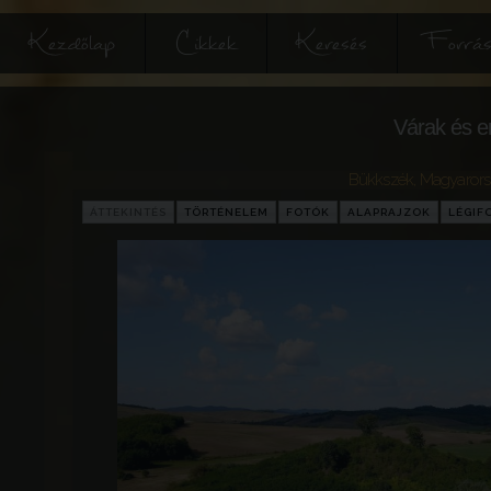
Kezdőlap
Cikkek
Keresés
Forrás
Várak és e
Bükkszék
,
Magyaror
ÁTTEKINTÉS
TÖRTÉNELEM
FOTÓK
ALAPRAJZOK
LÉGIF