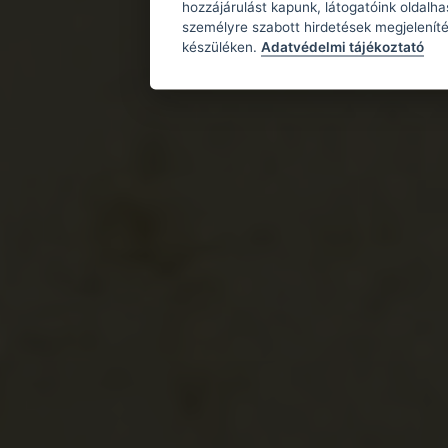
hozzájárulást kapunk, látogatóink oldalh
személyre szabott hirdetések megjeleníté
készüléken.
Adatvédelmi tájékoztató