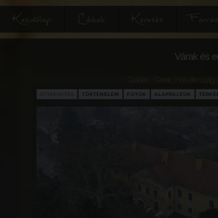
Kezdőlap
Cikkek
Keresés
Forrás
Várak és e
Gradec - Geréc
,
Horvátország
,
ÁTTEKINTÉS
TÖRTÉNELEM
FOTÓK
ALAPRAJZOK
TÉRKÉ