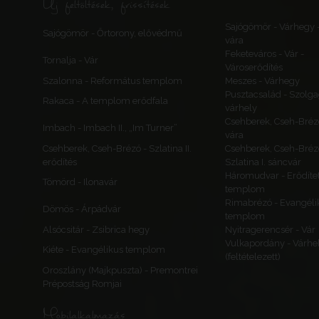
Új feltöltések, frissítések
Sajógömör - Várhegy 
Sajógömör - Őrtorony, elővédmű
vára
Feketeváros - Vár -
Tornalja - Vár
Városerődítés
Szalonna - Református templom
Meszes - Várhegy
Pusztacsalád - Szolga
Rakaca - A templom erődfala
várhely
Csehberek, Cseh-Bréz
Imbach - Imbach II., „Im Turner”
vára
Csehberek, Cseh-Brézó - Szlatina II.
Csehberek, Cseh-Bréz
erődítés
Szlatina I. sáncvár
Háromudvar - Erődítet
Tömörd - Ilonavár
templom
Rimabrézó - Evangéli
Dömös - Árpádvár
templom
Alsócsitár - Zsibrica hegy
Nyitragerencsér - Vár
Vulkapordány - Várhe
Kiéte - Evangélikus templom
(feltételezett)
Oroszlány (Majkpuszta) - Premontrei
Prépostság Romjai
Mobilalkalmazás