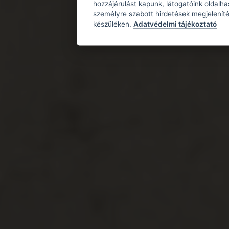
hozzájárulást kapunk, látogatóink oldalh
személyre szabott hirdetések megjeleníté
készüléken.
Adatvédelmi tájékoztató