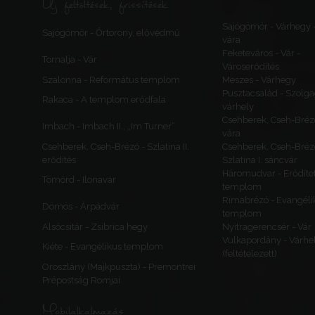
Új feltöltések, frissítések
Sajógömör - Várhegy 
Sajógömör - Őrtorony, elővédmű
vára
Feketeváros - Vár -
Tornalja - Vár
Városerődítés
Szalonna - Református templom
Meszes - Várhegy
Pusztacsalád - Szolga
Rakaca - A templom erődfala
várhely
Csehberek, Cseh-Bréz
Imbach - Imbach II., „Im Turner”
vára
Csehberek, Cseh-Brézó - Szlatina II.
Csehberek, Cseh-Bréz
erődítés
Szlatina I. sáncvár
Háromudvar - Erődítet
Tömörd - Ilonavár
templom
Rimabrézó - Evangéli
Dömös - Árpádvár
templom
Alsócsitár - Zsibrica hegy
Nyitragerencsér - Vár
Vulkapordány - Várhe
Kiéte - Evangélikus templom
(feltételezett)
Oroszlány (Majkpuszta) - Premontrei
Prépostság Romjai
Mobilalkalmazás