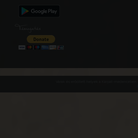
Támogatás
Várak és erődített helyek a Kárpát-medencében -