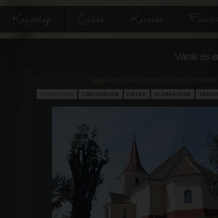
Kezdőlap
Cikkek
Keresés
Forrás
Várak és e
Nagyludas - Großlodges - Ludoș
,
Románia
ÁTTEKINTÉS
TÖRTÉNELEM
FOTÓK
ALAPRAJZOK
TÉRKÉ