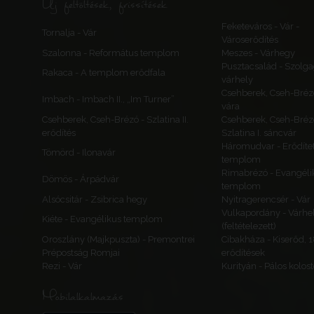
Új feltöltések, frissítések
Feketeváros - Vár -
Tornalja - Vár
Városerődítés
Szalonna - Református templom
Meszes - Várhegy
Pusztacsalád - Szolga
Rakaca - A templom erődfala
várhely
Csehberek, Cseh-Bréz
Imbach - Imbach II., „Im Turner”
vára
Csehberek, Cseh-Brézó - Szlatina II.
Csehberek, Cseh-Bréz
erődítés
Szlatina I. sáncvár
Háromudvar - Erődítet
Tömörd - Ilonavár
templom
Rimabrézó - Evangéli
Dömös - Árpádvár
templom
Alsócsitár - Zsibrica hegy
Nyitragerencsér - Vár
Vulkapordány - Várhe
Kiéte - Evangélikus templom
(feltételezett)
Oroszlány (Majkpuszta) - Premontrei
Cibakháza - Kiserőd, 
Prépostság Romjai
erődítések
Rezi - Vár
Kurityán - Pálos kolos
Mobilalkalmazás