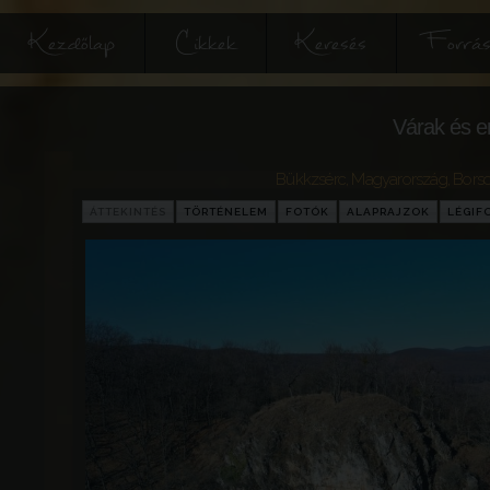
Kezdőlap
Cikkek
Keresés
Forrás
Várak és e
Bükkzsérc
,
Magyarország
,
Bors
ÁTTEKINTÉS
TÖRTÉNELEM
FOTÓK
ALAPRAJZOK
LÉGIF