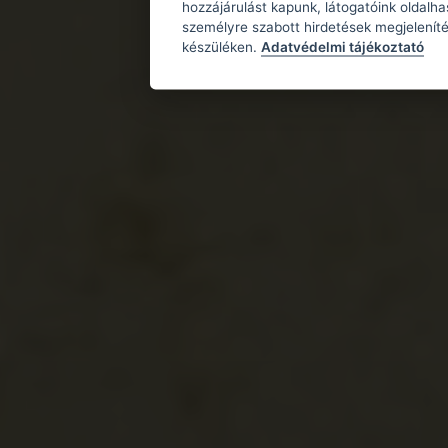
hozzájárulást kapunk, látogatóink oldalh
személyre szabott hirdetések megjeleníté
készüléken.
Adatvédelmi tájékoztató