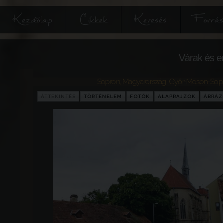
Kezdőlap
Cikkek
Keresés
Forrás
Várak és e
Sopron
,
Magyarország
,
Győr-Moson-Sop
ÁTTEKINTÉS
TÖRTÉNELEM
FOTÓK
ALAPRAJZOK
ÁBRÁ