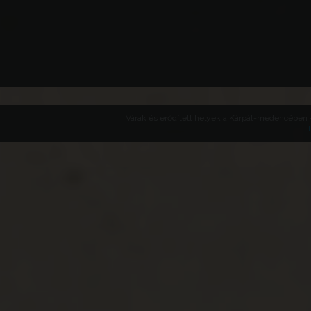
Várak és erődített helyek a Kárpát-medencében -