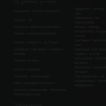
Új feltöltések, frissítések
Sajógömör - Várhegy 
Sajógömör - Őrtorony, elővédmű
vára
Feketeváros - Vár -
Tornalja - Vár
Városerődítés
Szalonna - Református templom
Meszes - Várhegy
Pusztacsalád - Szolga
Rakaca - A templom erődfala
várhely
Csehberek, Cseh-Bréz
Imbach - Imbach II., „Im Turner”
vára
Csehberek, Cseh-Brézó - Szlatina II.
Csehberek, Cseh-Bréz
erődítés
Szlatina I. sáncvár
Háromudvar - Erődítet
Tömörd - Ilonavár
templom
Rimabrézó - Evangéli
Dömös - Árpádvár
templom
Alsócsitár - Zsibrica hegy
Nyitragerencsér - Vár
Vulkapordány - Várhe
Kiéte - Evangélikus templom
(feltételezett)
Oroszlány (Majkpuszta) - Premontrei
Prépostság Romjai
Mobilalkalmazás