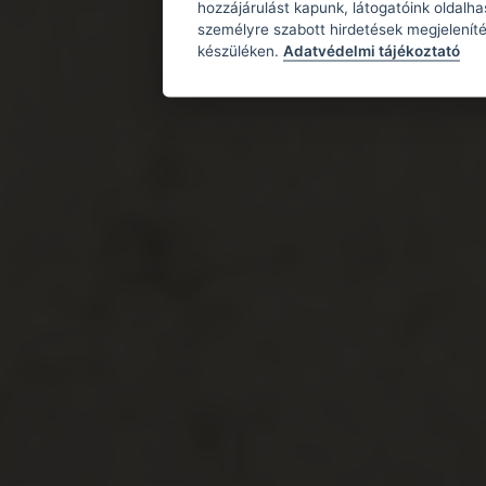
hozzájárulást kapunk, látogatóink oldalh
személyre szabott hirdetések megjeleníté
készüléken.
Adatvédelmi tájékoztató